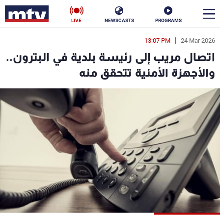
LIVE
NEWSCASTS
PROGRAMS
13:07 PM
24 Mar 2026
en
اتصال مريب إلى رئيسة بلدية في البترون..
الأخبار
والأجهزة الأمنية تتحقق منه
سياسة
ناس
إقتصاد
فن
منوعات
رياضة
كأس العالم
البرامج
جدول البرامج