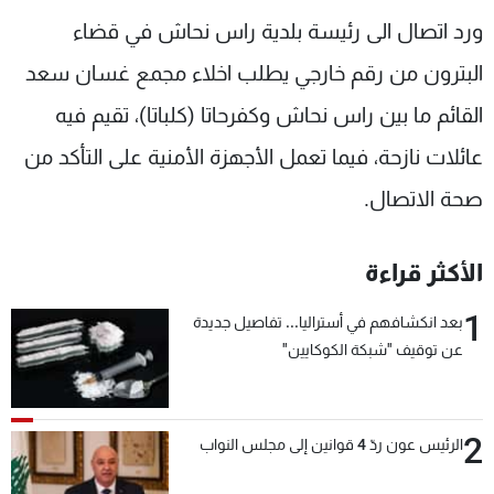
شاهد البرامج
ورد اتصال الى رئيسة بلدية راس نحاش في قضاء
الترددات
البترون من رقم خارجي يطلب اخلاء مجمع غسان سعد
القائم ما بين راس نحاش وكفرحاتا (كلباتا)، تقيم فيه
عن MTV
وظائف
الإنـتـاج
تواصل معنا
عائلات نازحة، فيما تعمل الأجهزة الأمنية على التأكد من
لاعلاناتكم
شروط الإسـتخدام
صحة الاتصال.
سياسة الخصوصية
الأكثر قراءة
1
بعد انكشافهم في أستراليا... تفاصيل جديدة
عن توقيف "شبكة الكوكايين"
2
الرئيس عون ردّ 4 قوانين إلى مجلس النواب