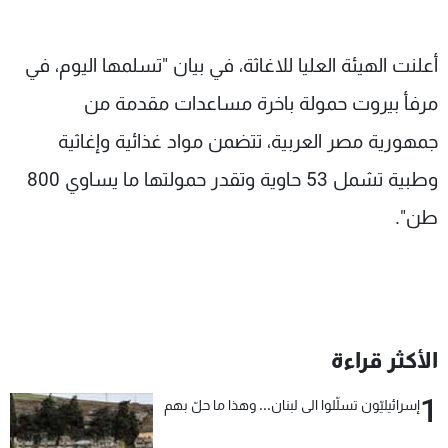
شاهد البرامج
الترددات
أعلنت الهيئة العليا للاغاثة، في بيان "تسلمها اليوم، في
مرفأ بيروت حمولة باخرة مساعدات مقدمة من
عن MTV
وظائف
الإنـتـاج
تواصل معنا
جمهورية مصر العربية، تتضمن مواد غذائية وإغاثية
لاعلاناتكم
شروط الإسـتخدام
وطبية تشمل 53 حاوية وتقدر حمولتها ما يساوي 800
سياسة الخصوصية
طن".
الأكثر قراءة
1
إسرائيليّون تسلّلوا الى لبنان... وهذا ما حلّ بهم