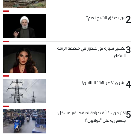
2
من يصدّق الشيخ نعيم؟
3
تكسير سيارة نور غندور في منطقة الرملة
البيضاء
4
بشرى "كهربائية" للبنانيين!
5
أكثر من ٨٠٠ ألف دراجة نصفها غير مسجّل:
جمهورية على "دولابَين"!