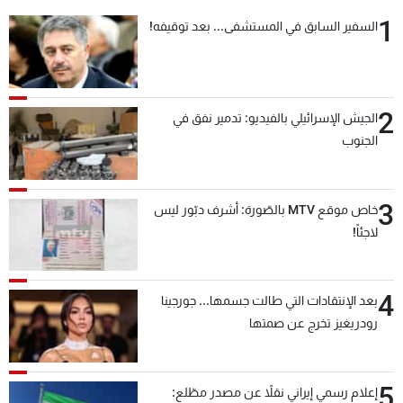
شاهد البرامج
1
السفير السابق في المستشفى... بعد توقيفه!
الترددات
عن MTV
وظائف
2
الجيش الإسرائيلي بالفيديو: تدمير نفق في
الإنـتـاج
تواصل معنا
الجنوب
لاعلاناتكم
شروط الإسـتخدام
سياسة الخصوصية
3
خاص موقع MTV بالصّورة: أشرف دبّور ليس
لاجئاً!
4
بعد الإنتقادات التي طالت جسمها... جورجينا
رودريغيز تخرج عن صمتها
5
إعلام رسمي إيراني نقلاً عن مصدر مطّلع: