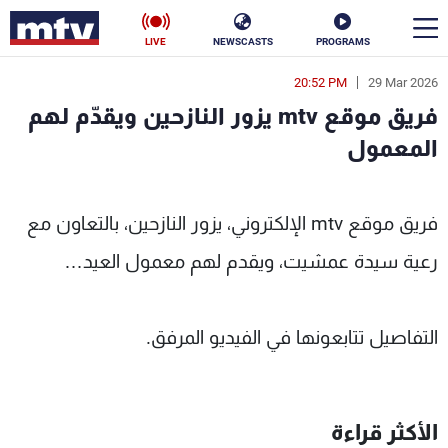
LIVE
NEWSCASTS
PROGRAMS
20:52 PM
29 Mar 2026
en
فريق موقع mtv يزور النازحين ويقدّم لهم
الأخبار
المعمول
سياسة
ناس
MTV Leb
فريق موقع mtv الإلكتروني، يزور النازحين، بالتعاون مع
إقتصاد
فن
رعية سيدة عمشيت، ويقدم لهم معمول العيد…
منوعات
رياضة
كأس العالم
التفاصيل تتابعونها في الفيديو المرفق.
البرامج
الأكثر قراءة
جدول البرامج