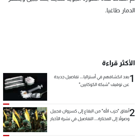
شاهد البرامج
الدمار طاغيا.
الترددات
عن MTV
وظائف
الإنـتـاج
تواصل معنا
لاعلاناتكم
شروط الإسـتخدام
سياسة الخصوصية
الأكثر قراءة
1
بعد انكشافهم في أستراليا... تفاصيل جديدة
عن توقيف "شبكة الكوكايين"
2
أنفاق "حزب الله" من البقاع إلى كسروان فجبيل
وصولاً إلى المختارة... التفاصيل في نشرة الأخبار
بعد قليل