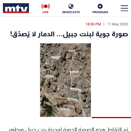
LIVE
NEWSCASTS
PROGRAMS
18:06 PM
11 May 2026
en
صورة جوية لبنت جبيل... الدمار لا يُصدّق!
الأخبار
سياسة
ناس
إقتصاد
فن
منوعات
رياضة
كأس العالم
البرامج
تم التقاط هذه الصورة الجوية لمدينة بنت جبيل ويظهر
جدول البرامج