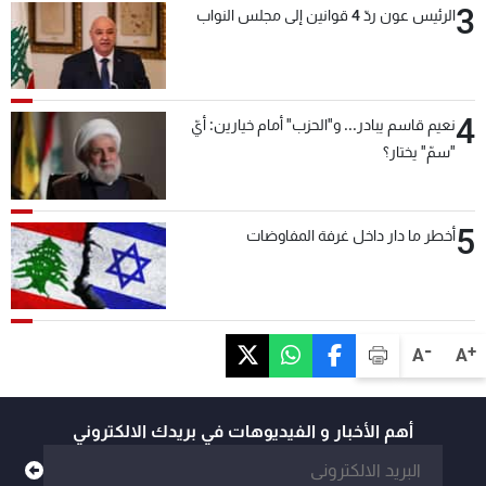
3
الرئيس عون ردّ 4 قوانين إلى مجلس النواب
4
نعيم قاسم يبادر... و"الحزب" أمام خيارين: أيّ
"سمّ" يختار؟
5
أخطر ما دار داخل غرفة المفاوضات
-
+
A
A
أهم الأخبار و الفيديوهات في بريدك الالكتروني