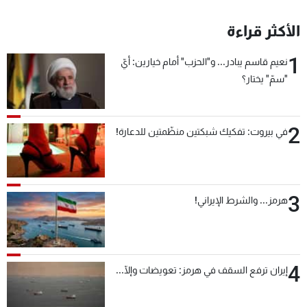
الأكثر قراءة
1
نعيم قاسم يبادر... و"الحزب" أمام خيارين: أيّ
"سمّ" يختار؟
2
في بيروت: تفكيك شبكتين منظّمتين للدعارة!
3
هرمز... والشرط الإيراني!
4
إيران ترفع السقف في هرمز: تعويضات وإلّا...