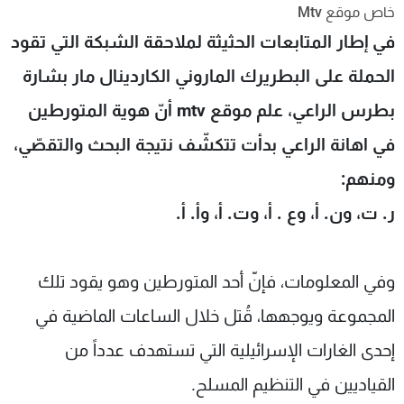
خاص موقع Mtv
شاهد البرامج
في إطار المتابعات الحثيثة لملاحقة الشبكة التي تقود
الترددات
الحملة على البطريرك الماروني الكاردينال مار بشارة
عن MTV
وظائف
بطرس الراعي، علم موقع mtv أنّ هوية المتورطين
الإنـتـاج
تواصل معنا
لاعلاناتكم
شروط الإسـتخدام
في اهانة الراعي بدأت تتكشّف نتيجة البحث والتقصّي،
سياسة الخصوصية
ومنهم:
ر. ت، ون. أ، وع . أ، وت. أ، وأ. أ.
وفي المعلومات، فإنّ أحد المتورطين وهو يقود تلك
المجموعة ويوجهها، قُتل خلال الساعات الماضية في
إحدى الغارات الإسرائيلية التي تستهدف عدداً من
القياديين في التنظيم المسلح.