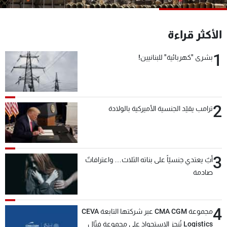
شاهد البرامج
الترددات
الأكثر قراءة
1
بشرى "كهربائية" للبنانيين!
عن MTV
وظائف
الإنـتـاج
تواصل معنا
لاعلاناتكم
شروط الإسـتخدام
سياسة الخصوصية
2
ترامب يقيّد الجنسية الأميركية بالولادة
3
أبٌ يعتدي جنسيّاً على بناته الثلاث… واعترافاتٌ
صادمة
4
مجموعة CMA CGM عبر شركتها التابعة CEVA
Logistics تُنجز الاستحواذ على مجموعة فتّال