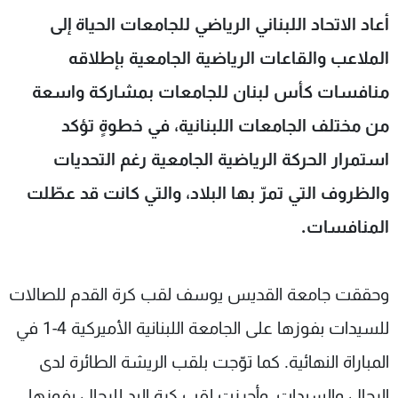
شاهد البرامج
أعاد الاتحاد اللبناني الرياضي للجامعات الحياة إلى
الترددات
الملاعب والقاعات الرياضية الجامعية بإطلاقه
منافسات كأس لبنان للجامعات بمشاركة واسعة
عن MTV
وظائف
الإنـتـاج
تواصل معنا
من مختلف الجامعات اللبنانية، في خطوةٍ تؤكد
لاعلاناتكم
شروط الإسـتخدام
استمرار الحركة الرياضية الجامعية رغم التحديات
سياسة الخصوصية
والظروف التي تمرّ بها البلاد، والتي كانت قد عطّلت
المنافسات.
وحققت جامعة القديس يوسف لقب كرة القدم للصالات
للسيدات بفوزها على الجامعة اللبنانية الأميركية 4-1 في
المباراة النهائية. كما توّجت بلقب الريشة الطائرة لدى
الرجال والسيدات، وأحرزت لقب كرة اليد للرجال بفوزها