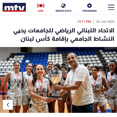
LIVE
NEWSCASTS
PROGRAMS
13:11 PM
02 Jun 2026
en
الاتحاد اللبناني الرياضي للجامعات يحيي
الأخبار
النشاط الجامعي بإقامة كأس لبنان
سياسة
ناس
إقتصاد
فن
منوعات
رياضة
كأس العالم
البرامج
جدول البرامج