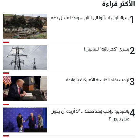
الأكثر قراءة
1
إسرائيليّون تسلّلوا الى لبنان... وهذا ما حلّ بهم
2
بشرى "كهربائية" للبنانيين!
3
ترامب يقيّد الجنسية الأميركية بالولادة
4
بالفيديو: ترامب يُنقذ طفلاً... "لا أريده أن يكون
مثل بايدن"!