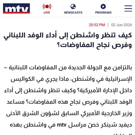
LIVE
NEWSCASTS
PROGRAMS
20:52 PM
02 Jun 2026
en
كيف تنظر واشنطن إلى أداء الوفد اللبناني
الأخبار
وفرص نجاح المفاوضات؟
سياسة
ناس
بالتزامن مع الجولة الجديدة من المفاوضات اللبنانية –
إقتصاد
فن
الإسرائيلية في واشنطن، ماذا يجري في الكواليس
منوعات
رياضة
داخل الإدارة الأميركية؟ وكيف تنظر واشنطن إلى أداء
كأس العالم
الوفد اللبناني وفرص نجاح هذه المفاوضات؟ مساعد
وزير الخارجية الأميركي السابق لشؤون الشرق الأدنى
ديفيد شينكر خصّ مراسل mtv في واشنطن بهذه
البرامج
جدول البرامج