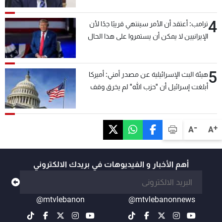
4
ترامب: أعتقد أن الأمر سينتهي قريبًا جدًا لأن
الإيرانيين لا يمكن أن يستمروا على هذا الحال
5
هيئة البث الإسرائيلية عن مصدر أمني: أميركا
أبلغت إسرائيل أن "حزب الله" لم يخرق وقف
إطلاق النار أمس في مجدل زون وطلبت منها
عدم التصعيد خشية أن يؤثر ذلك على مفاوضات
روما
-
+
A
A
أهم الأخبار و الفيديوهات في بريدك الالكتروني
@mtvlebanon
@mtvlebanonnews