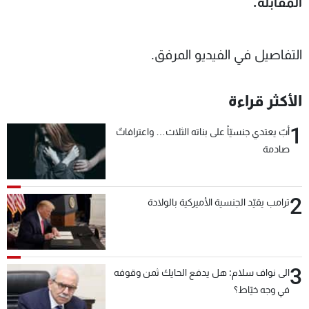
المقابلة.
شاهد البرامج
الترددات
التفاصيل في الفيديو المرفق.
عن MTV
وظائف
الإنـتـاج
تواصل معنا
الأكثر قراءة
لاعلاناتكم
شروط الإسـتخدام
سياسة الخصوصية
1
أبٌ يعتدي جنسيّاً على بناته الثلاث… واعترافاتٌ
صادمة
2
ترامب يقيّد الجنسية الأميركية بالولادة
3
الى نواف سلام: هل يدفع الحايك ثمن وقوفه
في وجه خيّاط؟