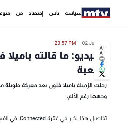
سياسة
ناس
إقتصاد
فن
منوع
بالفيديو: ما قالته باميلا فنّون عن الحياة والظّروف الصعبة - MTV Lebanon
20:57 PM
02 Jun 2026
+
A
-
بالفيديو: ما قالته باميلا 
A
الصعبة
رحلت الزميلة باميلا فنون بعد معركة طويلة م
وجهها رغم الألم.
تفاصيل هذا الخبر في فقرة Connected، في الفيديو المرفق.