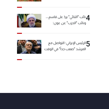
4
نائب "الثنائي" يردّ على قاسم...
ونائب "الحزب" عن عون:
"انشالله خير"
5
الرئيس الإيراني: التواصل مع
المرشد "صعب جداً" في الوقت
الحالي