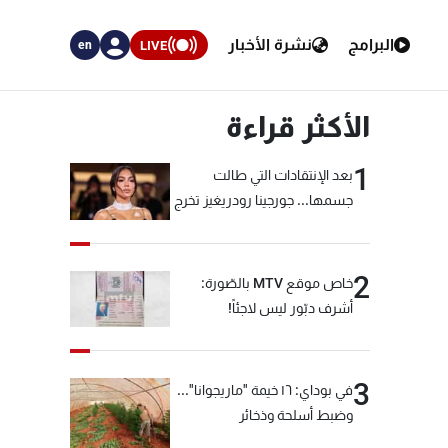
البرامج
نشرة الأخبار
LIVE
en
الأكثر قراءة
1
بعد الإنتقادات التي طالت
جسمها... جورجينا رودريغيز تخرج
عن صمتها
2
خاص موقع MTV بالصّورة:
أشرف دبّور ليس لاجئاً!
3
في بوداي: ١٦ خيمة "ماريجوانا"...
وضبط أسلحة وذخائر