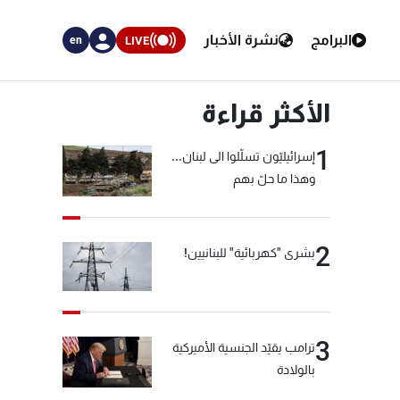
البرامج
نشرة الأخبار
LIVE
en
الأكثر قراءة
1
إسرائيليّون تسلّلوا الى لبنان...
وهذا ما حلّ بهم
2
بشرى "كهربائية" للبنانيين!
3
ترامب يقيّد الجنسية الأميركية
بالولادة