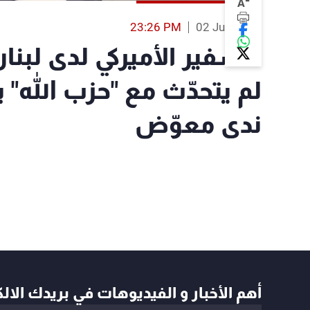
-
A
23:26 PM
02 Jun 2026
السفير الأميركي لدى لب
لم يتحدّث مع "حزب الله" ب
ندى معوّض
أهم الأخبار و الفيديوهات في بريدك الال