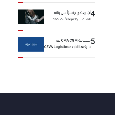
4
أبٌ يعتدي جنسيّاً على بناته
الثلاث… واعترافاتٌ صادمة
5
مجموعة CMA CGM عبر
شركتها التابعة CEVA Logistics
تُنجز الاستحواذ على مجموعة
فتّال