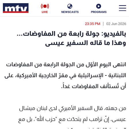
LIVE
NEWSCASTS
PROGRAMS
23:35 PM
02 Jun 2026
en
بالفيديو: جولة رابعة من المفاوضات...
الأخبار
وهذا ما قاله السفير عيسى
سياسة
ناس
انتهى اليوم الأوّل من الجولة الرابعة من المفاوضات
إقتصاد
فن
اللبنانية - الإسرائيلية في مقرّ الخارجية الأميركية، على
منوعات
رياضة
أن تُستأنف المفاوضات غداً.
كأس العالم
من جهته، قال السفير الأميركي لدى لبنان ميشال
عيسى، إنّ ترامب لم يتحدّث مع "حزب الله"، بل مع
البرامج
جدول البرامج