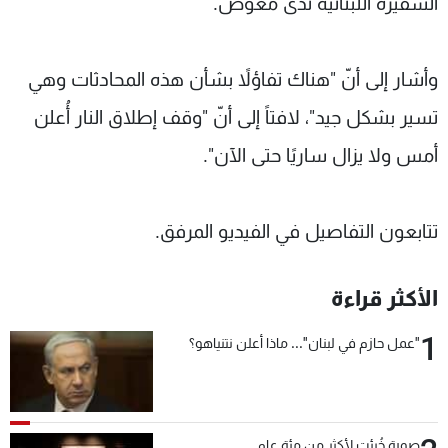
السفيرة اللبنانية ندى معوّض.
شاهد البرامج
الترددات
وأشار إلى أنّ "هناك تفاؤلاً بشأن هذه المحادثات وهي
عن MTV
وظائف
تسير بشكل جيد"، لافتاً إلى أنّ "وقف إطلاق النار أُعلن
الإنـتـاج
تواصل معنا
أمس ولا يزال ساريًا حتى الآن".
لاعلاناتكم
شروط الإسـتخدام
سياسة الخصوصية
تتابعون التفاصيل في الفيديو المرفق.
الأكثر قراءة
1
"عمل حازم في لبنان"... ماذا أعلن نتنياهو؟
صورة خُبئت لأكثر من مئة عام