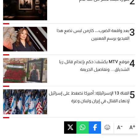
2
3
بعد واقعة الضرب... كارمن لبس تضع هذا
الفيديو برسم المعنيين
4
موقع MTV يكشف: حكم بإعدام قاتل ريا
الشدياق… وتفاصيل الجريمة
5
القناة 13 الإسرائيليّة: أميركا تضغط على إسرائيل
لإنهاء القتال في إيران ولبنان وغزة
-
+
A
A