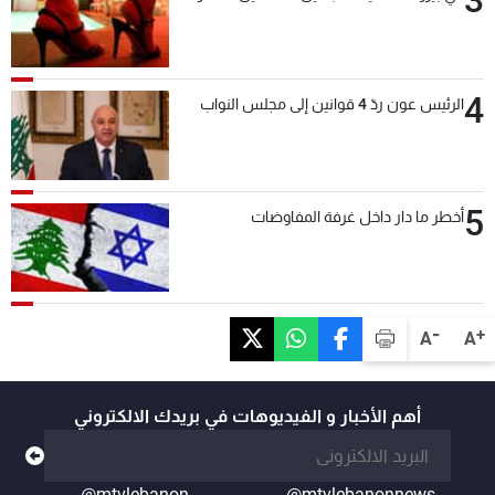
4
الرئيس عون ردّ 4 قوانين إلى مجلس النواب
5
أخطر ما دار داخل غرفة المفاوضات
-
+
A
A
أهم الأخبار و الفيديوهات في بريدك الالكتروني
@mtvlebanon
@mtvlebanonnews