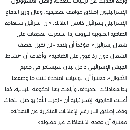
ورغم الحديث عن ترتيبات للتهدئة، واصل المسؤولون
الإسرائيليون إطلاق مواقف تصعيدية. وقال وزير الدفاع
الإسرائيلي يسرائيل كاتس، الثلاثاء: «إن إسرائيل ستهاجم
الضاحية الجنوبية لبيروت إذا استمرت الهجمات على
شمال إسرائيل»، مؤكداً أن بلاده «لن تقبل بقصف
الشمال دون ردّ قوي على الضاحية». وأضاف أن «نشاط
الجيش الإسرائيلي داخل لبنان سيستمر في جميع
الأحوال»، معتبراً أن الولايات المتحدة تبنّت ما وصفها
بـ«المعادلات الجديدة»، وأبلغت بها الحكومة اللبنانية. كما
أعلنت الخارجية الإسرائيلية أن «(حزب الله) يواصل انتهاك
وقف إطلاق النار رغم الإعلانات المتكررة عن التهدئة»،
معتبرة أن «هذه الانتهاكات غير مقبولة».