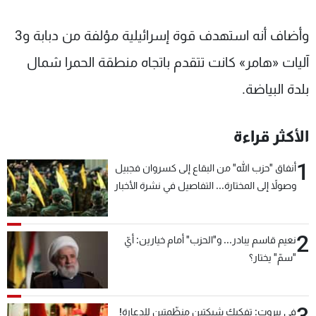
وأضاف أنه استهدف قوة إسرائيلية مؤلفة من دبابة و3
آليات «هامر» كانت تتقدم باتجاه منطقة الحمرا شمال
بلدة البياضة.
الأكثر قراءة
1
أنفاق "حزب الله" من البقاع إلى كسروان فجبيل
وصولاً إلى المختارة... التفاصيل في نشرة الأخبار
بعد قليل
2
نعيم قاسم يبادر... و"الحزب" أمام خيارين: أيّ
"سمّ" يختار؟
3
في بيروت: تفكيك شبكتين منظّمتين للدعارة!