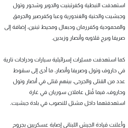
استهدفت النبطية وكفرتبنيت والدوير وشحور وتول
وجبشيت والحنية والغندورية وعبا وكفرصير والجرمق
والمحمودية وكفررمان ودبعال ومحيط تبنين، إضافة إلى
صريفا وبرج قلاويه وأنصار وزبدين.
كما استهدفت مسيّرات إسرائيلية سيارات ودراجات نارية
في حاروف وتول وصريفا وأنصار، ما أدى إلى سقوط
عدد من القتلى والجرحى، بينهم قتلى في أنصار وتول
وحاروف، فيما قُتل عاملان سوريان في غارة
استهدفتهما داخل مشتل للنصوب في بلدة جبشيت.
وأعلنت قيادة الجيش اللبناني إصابة عسكريين بجروح