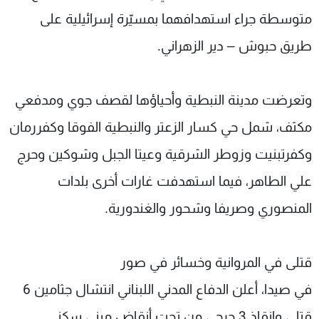
متوسطة جراء استهدافهما بمسيّرة إسرائيلية على
طريق حبوش – دير الزهراني.
وتعرضت مدينة النبطية وأحياؤها لقصف جوي ومدفعي
مكثف، شمل حي كسار الزعتر والنبطية الفوقا وكفررمان
وكفرتبنيت وزوطر الشرقية وعيتا الجبل وشوكين وحرج
علي الطاهر، فيما استهدفت غارات أخرى بلدات
المنصوري وصريفا وشحور والغندورية.
قتلى في المروانية وخسائر في صور
في صيدا، أعلن الدفاع المدني اللبناني انتشال جثامين 6
قتلى وإنقاذ 3 جرحى من تحت أنقاض مبنى سكني