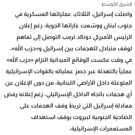
الشرق الأوسط
شاهد البرامج
واصلت إسرائيل، الثلاثاء، عملياتها العسكرية في
الترددات
جنوب لبنان ووسّعت غاراتها الجوية، رغم إعلان
عن MTV
وظائف
الرئيس الأميركي دونالد ترمب التوصل إلى تفاهم
الإنـتـاج
تواصل معنا
لاعلاناتكم
شروط الإسـتخدام
لوقف متبادل للهجمات بين إسرائيل و«حزب الله»،
سياسة الخصوصية
في وقت عكست الوقائع الميدانية التزام «حزب الله»
عملياً بالتهدئة عبر حصر عملياته بالقوات الإسرائيلية
المتوغلة داخل الأراضي اللبنانية، من دون الإعلان عن
أي هجمات باتجاه الداخل الإسرائيلي، رغم إعلانه رفض
معادلة إسرائيل التي تربط وقف الهجمات على
الضاحية الجنوبية لبيروت بوقف استهداف
المستعمرات الإسرائيلية.