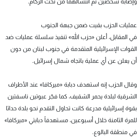
وإصابة شخصين تم انتشالهما من تحت الركام.
عمليات الحزب بقيت ضمن جبهة الجنوب
في المقابل، أعلن «حزب الله» تنفيذ سلسلة عمليات ضد
القوات الإسرائيلية المتقدمة في جنوب لبنان من دون
أن يعلن عن أي عملية باتجاه شمال إسرائيل.
وقال الحزب إنه استهدف دبابة «ميركافا» عند الأطراف
الشرقية لبلدة يحمر الشقيف، كما فجّر عبوتين ناسفتين
بقوة إسرائيلية مدرعة كانت تحاول التقدم نحو بلدة حداثا
للمرة الثامنة خلال أسبوعين، مستهدفاً دبابتي «ميركافا»
في منطقة البالوع.