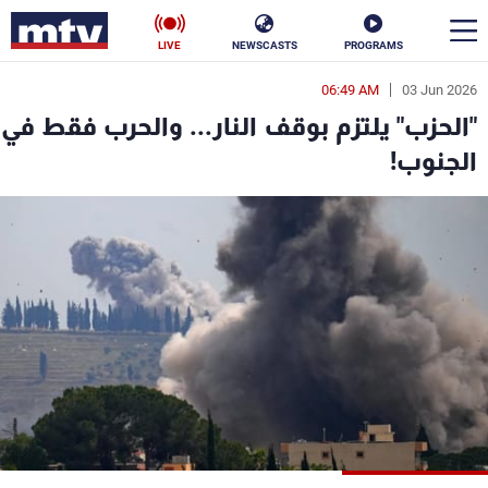
LIVE
NEWSCASTS
PROGRAMS
06:49 AM
03 Jun 2026
en
"الحزب" يلتزم بوقف النار... والحرب فقط في
الأخبار
الجنوب!
سياسة
ناس
إقتصاد
فن
منوعات
رياضة
كأس العالم
البرامج
جدول البرامج