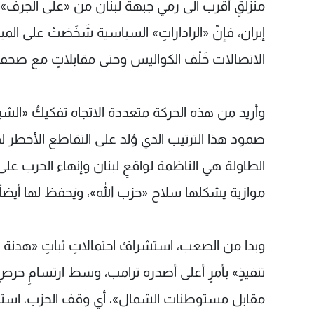
منزلقٍ أقرب الى رمي جبهة لبنان من «على الجرف
إيران، فإنّ «الراداراتِ» السياسية شَخَصَتْ على ال
الاتصالات خَلْف الكواليس وحتى مقابلاتٍ مع صحف أ
وأريد من هذه الحركة متعددة الاتجاه تفكيكُ «الشيفر
صمود هذا الترتيب الذي وُلد على التقاطع الأخطر
الطاولة هي الناظمة لواقعِ لبنان وإنهاء الحرب على
موازية يشكلها سلاح «حزب الله»، ويَحفظ لها أيضاً مكان
وبدا من الصعب، استشرافُ احتمالاتِ ثباتِ «هدنة الضاح
تنفيذٍ» بأمرٍ أعلى أصدره ترامب، وسط ارتسامِ حر