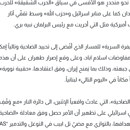
» نحو منحدرٍ هو الأقسى في سياق «الحرب الشقيقة» للحرب
ميدان كما على منابر اسرائيل و«حزب الله» وسط تقفّي آثار
ميركية مثل التي أجريت مع رئيس البرلمان نبيه بري.
ة السرية» للمسار الذي أفْضى إلى تحييد الضاحية وتالياً إمك
 لمفاوضات اسلام اباد، وعلى وقع إصرار طهران على أن هذه
 جبهته، وذلك بما يَمنح إيران، وفق اعتقادها، «حقيبة نووية»
اً في «اليوم التالي» لبنانياً.
ية»، التي عادتْ واقعياً الإثنين، الى دائرة النار «مع وَقْفِ
صٍ اسرائيلي على تظهير أن الأمر حصل وفق معادلة «الضاحية
مقابل مستوطنات الشمال»، أي وقف الحزب، استهدافها، بالتوازي مع مضيّ تل ابيب في التوغل والت