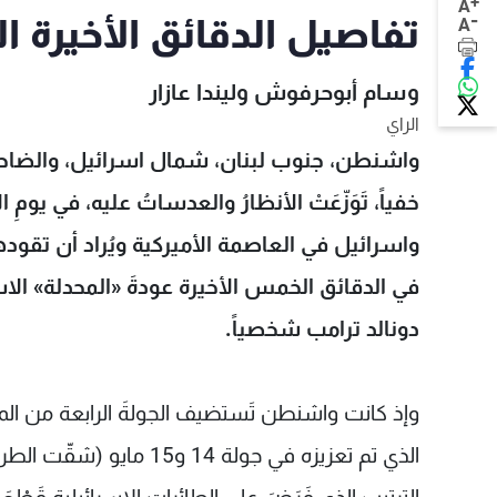
+
A
-
تفاصيل الدقائق الأخيرة 
A
وسام أبوحرفوش وليندا عازار
الراي
واشنطن، جنوب لبنان، شمال اسرائيل، والضاحية الج
خفياً، تَوَزّعَتْ الأنظارُ والعدساتُ عليه، في يومِ ال
واسرائيل في العاصمة الأميركية ويُراد أن تقودهما
في الدقائق الخمس الأخيرة عودةَ «المحدلة» الا
دونالد ترامب شخصياً.
وإذ كانت واشنطن تَستضيف الجولةَ الرابعة من ال
الذي تم تعزيزه في جولة 4