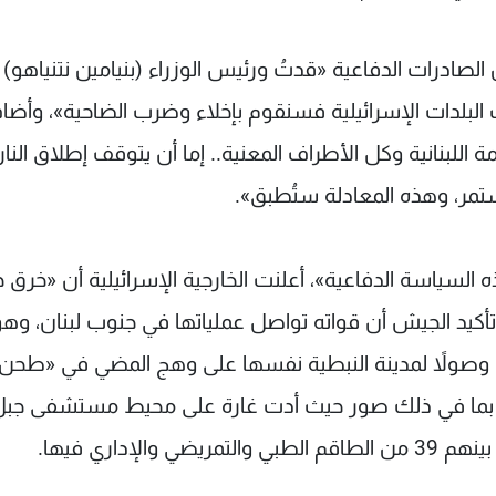
صادرات الدفاعية «قدتُ ورئيس الوزراء (بنيامين نتنياهو) ن
البلدات الإسرائيلية فسنقوم بإخلاء وضرب الضاحية»، وأضا
مة اللبنانية وكل الأطراف المعنية.. إما أن يتوقف إطلاق النا
ستمر، وهذه المعادلة ستُطبق».
لهذه السياسة الدفاعية»، أعلنت الخارجية الإسرائيلية أن «خرق
 تأكيد الجيش أن قواته تواصل عملياتها في جنوب لبنان، وهو
لاء وصولاً لمدينة النبطية نفسها على وهج المضي في «طحن
له، بما في ذلك صور حيث أدت غارة على محيط مستشفى جب