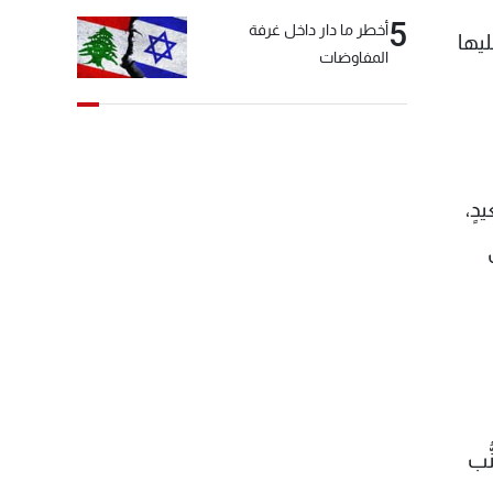
5
أخطر ما دار داخل غرفة
يها
المفاوضات
دٍ،
ُب