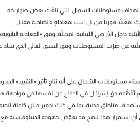
استهداف مستوطنات الشمال، التي بَلَغَتْ بعض صواريخه
 تفعيلاً فورياً من تل ابيب لمعادلةِ «الضاحية مقابل
داخِل الأراضي اللبنانية المحتلّة، وفق «المعادلة الثانوية»
ر المعلَنة عن ضرْب المستوطنات وفق النسق العالي الذي ساد 
سة» مستوطنات الشمال على أنه نتاج تأثير «التقييد» الصارم
غم تَفَهُّمه حق إسرائيل في الدفاع عن نفسها في مواجهة 
ة واستهداف مناطق مدنية، بما في ذلك تدمير مبان كاملة لتصف
لى أن استمرار هذا النهج قد يقوّض جهوده الديبلوماسية مع