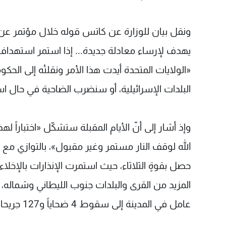
ونقل بيان للوزارة عن كاتس قوله خلال مؤتمر عن ال
يهدف لإرساء معادلة جديدة... إذا استمر استهداف 
«الولايات المتحدة أيدت هذا الأمر ونقلتْه إلى الحكو
البلدات الإسرائيلية، أو سنضرب الضاحية في حال ا
وإذ أشار إلى أنّ الأيام المقبلة ستشكّل «اختباراً 
الله لوقف النار مستمر وغير مقبول»، بالتوازي مع
حصل بقوةٍ الثلاثاء، حيث استمرت الإنذارات بالإخ
المزيد من القرى والبلدات جنوب الليطاني وشما
عامل في المدينة إلى سقوط 4 ضحاياً و127 جريحا بينهم 39 من الطاقم الطبي والتمريضي والإداري فيها.