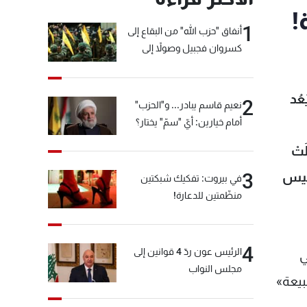
!
1
أنفاق "حزب الله" من البقاع إلى
كسروان فجبيل وصولاً إلى
المختارة... التفاصيل في نشرة
الأخبار بعد قليل
عُد
2
نعيم قاسم يبادر... و"الحزب"
أمام خيارين: أيّ "سمّ" يختار؟
تْ
رئيس
3
في بيروت: تفكيك شبكتين
منظّمتين للدعارة!
4
الرئيس عون ردّ 4 قوانين إلى
ي
مجلس النواب
«طبيعة»