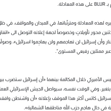
ه لهذه المعادلة ومترتّباتها، في الميدان والمواقف، في ظل
 الاثنين محور تأويلاتٍ وخصوصاً لجهة إعلانه التوصل الى «اتف
ر وأن إسرائيل لن تهاجمهم ولن يهاجِموا اسرائيل»، وصولاً
 عبر ممثلين رفيعي المستوى".
لرئيس الأميركي خلال المكالمة بينهما «أن إسرائيل ستضرب بي
 يتغير، وفي الوقت نفسه، سيواصل الجيش الإسرائيلي العم
ع يسرائيل كاتس أكثر هذا الموقف بإعلانه «أن واشنطن وافق
 في حال هاجم حزب الله مناطقها الشمالية».