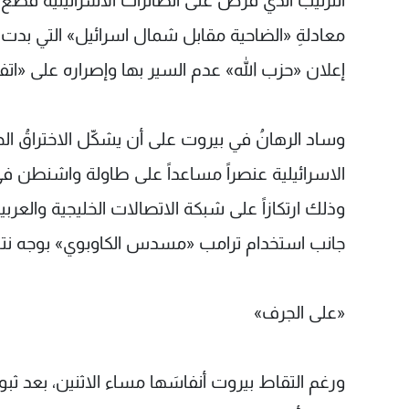
الترتيب الذي فَرَضَ على الطائرات الاسرائيلية قَطْ
معادلةِ «الضاحية مقابل شمال اسرائيل» التي بدت
إعلان «حزب الله» عدم السير بها وإصراره على «ات
وساد الرهانُ في بيروت على أن يشكّل الاختراقُ الج
الاسرائيلية عنصراً مساعداً على طاولة واشنطن في
وذلك ارتكازاً على شبكة الاتصالات الخليجية والعر
جانب استخدام ترامب «مسدس الكاوبوي» بوجه نتني
«على الجرف»
ورغم التقاط بيروت أنفاسَها مساء الاثنين، بعد ثبوت