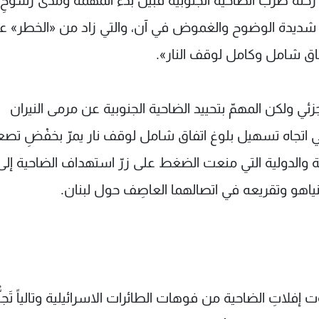
عَ رحلة ضرب الضاحية الجنوبية قبيل بدء المَهمة ومدى رسوخِ
 شديدة الوضوح والغموض في آن، والتي زاد من «الخطر» عل
فاق شامل وكامل لوقف النار».
زئي ولكن المهمّ بتحييد الضاحية الجنوبية عن مرمى النيران
 اتجاه تسهيل بلوغ اتفاق شامل لوقف نار يمرّ بخفْضِ تصعي
بية والدولية التي منعت الضغط على زرّ استهداف الضاحية إلى
اهو وتقريعه في اتصالهما العاصِف حول لبنان.
 إفلاتِ الضاحية من فوهات الطائرات الاسرائيلية وتالياً تَجنّ