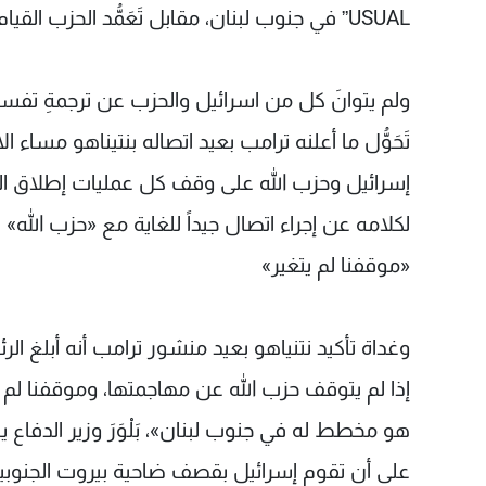
USUAL” في جنوب لبنان، مقابل تَعَمُّد الحزب القيام بـ BLUR على هذه المعادلة.
ولم يتوانَ كل من اسرائيل والحزب عن ترجمةِ تفسير
تَحَوُّل ما أعلنه ترامب بعيد اتصاله بنتيناهو مساء
إسرائيل وحزب الله على وقف كل عمليات إطلاق النا
لكلامه عن إجراء اتصال جيداً للغاية مع «حزب الله»
«موقفنا لم يتغير»
وغداة تأكيد نتنياهو بعيد منشور ترامب أنه أبلغ ا
إذا لم يتوقف حزب الله عن مهاجمتها، وموقفنا لم
هو مخطط له في جنوب لبنان»، بَلْوَرَ وزير الدفا
على أن تقوم إسرائيل بقصف ضاحية بيروت الجنوبية