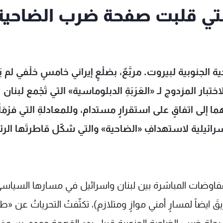
التي قلبت صفحة ضرب الضاحية
نوبية لبيروت. مربَّعٌ، بضلْعٍ إيراني خامسٍ خلْفي لم يَ
اختبار المزدوج لـ «العَرَبَةِ الدبلوماسية» التي تَجْمع لبنان
 إلى اتفاقٍ على استقرارٍ مستدام، وللمعادلةِ التي فرْمَلَ
سرائيلية لاستهدافِ «الضاحية» والتي شكّل قاطرتَها ال
مفاوضات المباشرة بين لبنان واسرائيل في مسارها السياس
1 و15 مايو (شقّت الطريقَ ايضاً لمسارٍ أمني موازٍ ومتلازم)، تكثّفتْ التحرياتُ عن 