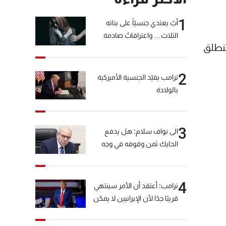
1
أبٌ يعتدي جنسيّاً على بناته
الثلاث… واعترافاتٌ صادمة
الرحلات السياحية تنطلق
2
ترامب يقيّد الجنسية الأميركية
بالولادة
3
الى نواف سلام: هل يدفع
الحايك ثمن وقوفه في وجه
خيّاط؟
4
ترامب: أعتقد أن الأمر سينتهي
قريبًا جدًا لأن الإيرانيين لا يمكن
أن يستمروا على هذا الحال