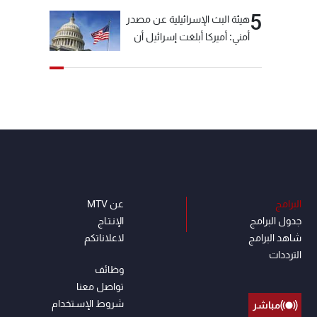
5
هيئة البث الإسرائيلية عن مصدر
أمني: أميركا أبلغت إسرائيل أن
"حزب الله" لم يخرق وقف إطلاق
النار أمس في مجدل زون
وطلبت منها عدم التصعيد
خشية أن يؤثر ذلك على
مفاوضات روما
البرامج
عن MTV
جدول البرامج
الإنـتـاج
شاهد البرامج
لاعلاناتكم
الترددات
وظائف
تواصل معنا
شروط الإسـتخدام
مباشر