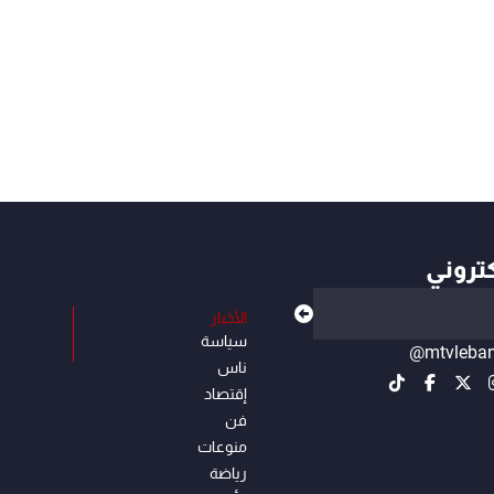
كتروني
الأخبار
سياسة
@mtvleba
ناس
إقتصاد
فن
منوعات
رياضة