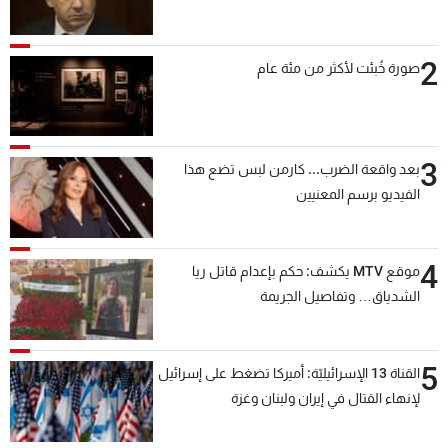
2
صورة خُبئت لأكثر من مئة عام
3
بعد واقعة الضرب... كارمن لبس تضع هذا
الفيديو برسم المعنيين
4
موقع MTV يكشف: حكم بإعدام قاتل ريا
الشدياق… وتفاصيل الجريمة
5
القناة 13 الإسرائيليّة: أميركا تضغط على إسرائيل
لإنهاء القتال في إيران ولبنان وغزة