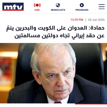
LIVE
NEWSCASTS
PROGRAMS
13:29 PM
03 Jun 2026
en
حمادة: العدوان على الكويت والبحرين ينمّ
الأخبار
عن حقد إيراني تجاه دولتين مسالمتين
سياسة
ناس
إقتصاد
فن
منوعات
رياضة
كأس العالم
البرامج
جدول البرامج