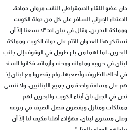
شاهد البرامج
دان عضو اللقاء الديمقراطي النائب مروان حمادة،
الترددات
الاعتداء الإيراني السافر على كل من دولة الكويت
ومملكة البحرين، وقال في بيان له: "لا يسعنا إلّا أن
عن MTV
وظائف
الإنـتـاج
تواصل معنا
نستنكر هذا العدوان الآثم على دولة الكويت ومملكة
لاعلاناتكم
شروط الإسـتخدام
البحرين، لما لهما من باع طويل في الوقوف إلى جانب
سياسة الخصوصية
لبنان في حروبه وملماته ومحنه وأزماته، فكانوا السند
في أحلك الظروف وأصعبها، ولم يقصروا مع لبنان إذ
هم على مسافة واحدة من جميع اللبنانيين، ولا ننسى
نحن في الجبل بأنّ أبناء الكويت والبحرين لهم
ممتلكات ومنازل ويقضون فصل الصيف في ربوعه
وعلى مستوى لبنان، فهؤلاء أهلنا فكيف لنا إلّا أن
نبادلهم الوفاء بالمثل".