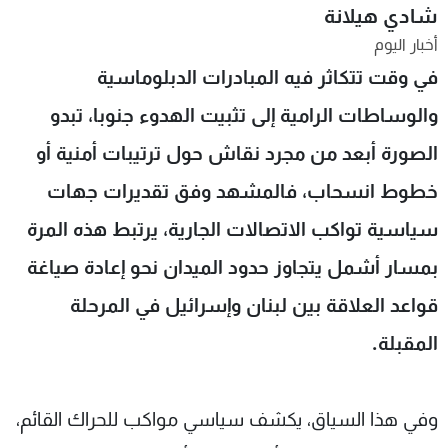
شادي هيلانة
شاهد البرامج
أخبار اليوم
الترددات
في وقت تتكاثر فيه المبادرات الدبلوماسية
والوساطات الرامية إلى تثبيت الهدوء جنوبا، تبدو
عن MTV
وظائف
الإنـتـاج
تواصل معنا
الصورة أبعد من مجرد نقاش حول ترتيبات أمنية أو
لاعلاناتكم
شروط الإسـتخدام
سياسة الخصوصية
خطوط انسحاب، فالمشهد وفق تقديرات جهات
سياسية تواكب الاتصالات الجارية، يرتبط هذه المرة
بمسار أشمل يتجاوز حدود الميدان نحو إعادة صياغة
قواعد العلاقة بين لبنان وإسرائيل في المرحلة
المقبلة.
وفي هذا السياق، يكشف سياسي مواكب للحراك القائم،