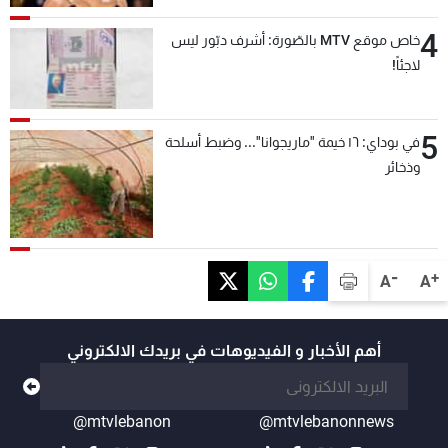
4
خاص موقع MTV بالصّورة: أشرف دبّور ليس
لاجئاً!
5
في بوداي: ١٦ خيمة "ماريجوانا"... وضبط أسلحة
وذخائر
-
+
A
A
أهم الأخبار و الفيديوهات في بريدك الالكتروني
@mtvlebanon
@mtvlebanonnews