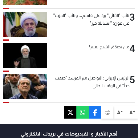
3
نائب "الثنائي" يردّ على قاسم... ونائب "الحزب"
عن عون: "انشالله خير"
4
من يصدّق الشيخ نعيم؟
5
الرئيس الإيراني: التواصل مع المرشد "صعب
جداً" في الوقت الحالي
-
+
A
A
أهم الأخبار و الفيديوهات في بريدك الالكتروني