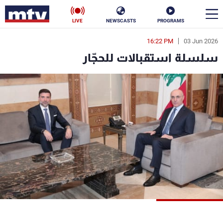
LIVE
NEWSCASTS
PROGRAMS
16:22 PM
03 Jun 2026
en
سلسلة استقبالات للحجّار
الأخبار
سياسة
ناس
إقتصاد
فن
منوعات
رياضة
كأس العالم
البرامج
جدول البرامج