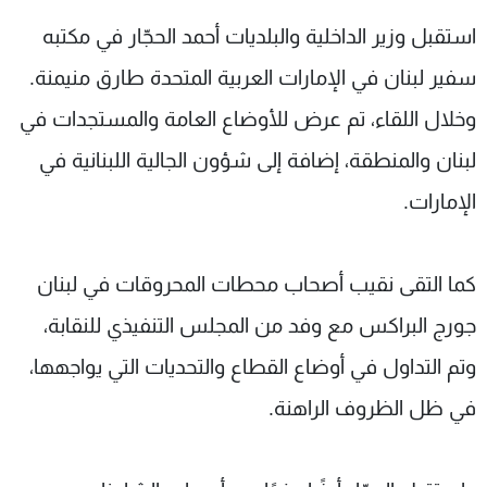
شاهد البرامج
استقبل وزير الداخلية والبلديات أحمد الحجّار في مكتبه
الترددات
سفير لبنان في الإمارات العربية المتحدة طارق منيمنة.
وخلال اللقاء، تم عرض للأوضاع العامة والمستجدات في
عن MTV
وظائف
الإنـتـاج
تواصل معنا
لبنان والمنطقة، إضافة إلى شؤون الجالية اللبنانية في
لاعلاناتكم
شروط الإسـتخدام
سياسة الخصوصية
الإمارات.
كما التقى نقيب أصحاب محطات المحروقات في لبنان
جورج البراكس مع وفد من المجلس التنفيذي للنقابة،
وتم التداول في أوضاع القطاع والتحديات التي يواجهها،
في ظل الظروف الراهنة.