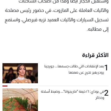
واستقبل الحجّار أيضًا وفدًا من أصحاب الشاحنات
والآليات العاملة على المازوت، في حضور رئيس مصلحة
تسجيل السيارات والآليات العميد نزيه قبرصلي، واستمع
إلى مطالبه.
الأكثر قراءة
1
بعد الإنتقادات التي طالت جسمها... جورجينا
رودريغيز تخرج عن صمتها
2
في بوداي: ١٦ خيمة "ماريجوانا"... وضبط أسلحة
وذخائر