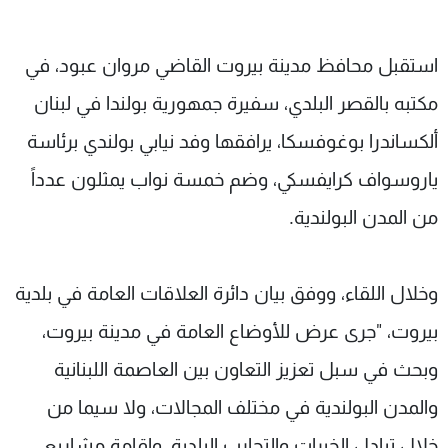
شاهد البرامج
الترددات
استقبل محافظ مدينة بيروت القاضي مروان عبود، في
مكتبه بالقصر البلدي، سفيرة جمهورية بولندا في لبنان
عن MTV
وظائف
الإنـتـاج
تواصل معنا
ألكساندرا بوغوفسكا، يرافقها وفد نيابي بولندي برئاسة
لاعلاناتكم
شروط الإسـتخدام
ياروسواف كرايفسكي، وضم خمسة نواب يمثلون عدداً
سياسة الخصوصية
من المدن البولندية.
وخلال اللقاء، ووفق بيان دائرة العلاقات العامة في بلدية
بيروت، "جرى عرض للأوضاع العامة في مدينة بيروت،
وبحث في سبل تعزيز التعاون بين العاصمة اللبنانية
والمدن البولندية في مختلف المجالات، ولا سيما من
خلال تبادل الخبرات والتجارب البلدية، وإقامة مشاريع