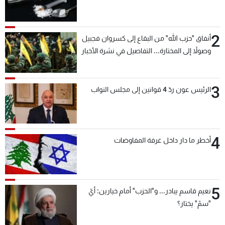
2
أنفاق "حزب الله" من البقاع إلى كسروان فجبيل
وصولاً إلى المختارة... التفاصيل في نشرة الأخبار
بعد قليل
3
الرئيس عون ردّ 4 قوانين إلى مجلس النواب
4
أخطر ما دار داخل غرفة المفاوضات
5
نعيم قاسم يبادر... و"الحزب" أمام خيارين: أيّ
"سمّ" يختار؟