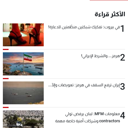
شاهد البرامج
الأكثر قراءة
الترددات
1
في بيروت: تفكيك شبكتين منظّمتين للدعارة!
عن MTV
وظائف
الإنـتـاج
تواصل معنا
لاعلاناتكم
شروط الإسـتخدام
سياسة الخصوصية
2
هرمز... والشرط الإيراني!
3
إيران ترفع السقف في هرمز: تعويضات وإلّا...
4
معلومات MFM: لبنان يرفض تولي
contractors وشركات أمنية خاصة مهمة