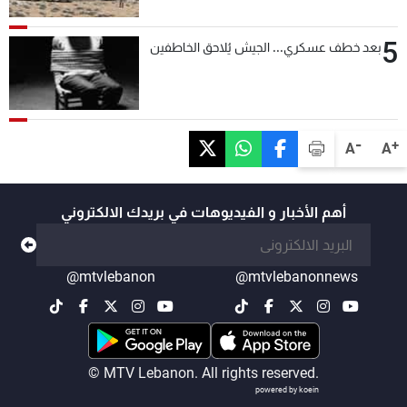
التحقق من نزع سلاح "حزب الله"
5
بعد خطف عسكري... الجيش يُلاحق الخاطفين
-
+
A
A
أهم الأخبار و الفيديوهات في بريدك الالكتروني
@mtvlebanon
@mtvlebanonnews
© MTV Lebanon. All rights reserved.
powered by koein