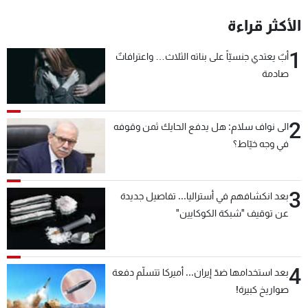
شاهد البرامج
الأكثر قراءة
الترددات
1
أبٌ يعتدي جنسيّاً على بناته الثلاث… واعترافاتٌ
صادمة
عن MTV
وظائف
الإنـتـاج
تواصل معنا
لاعلاناتكم
شروط الإسـتخدام
سياسة الخصوصية
2
الى نواف سلام: هل يدفع الحايك ثمن وقوفه
في وجه خيّاط؟
3
بعد انكشافهم في أستراليا... تفاصيل جديدة
عن توقيف "شبكة الكوكايين"
4
بعد استخدامها ضدّ إيران... أميركا تتسلّم دفعة
صواريخ كبيرة!