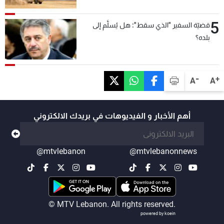
5
قضيّة السفير "الذي سقط": هل يُسلَّم إلى
بلده؟
-
+
A
A
أهم الأخبار و الفيديوهات في بريدك الالكتروني
@mtvlebanon
@mtvlebanonnews
© MTV Lebanon. All rights reserved.
powered by koein