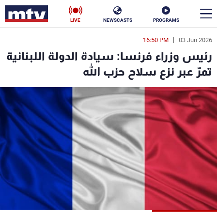
LIVE
NEWSCASTS
PROGRAMS
16:50 PM
03 Jun 2026
en
رئيس وزراء فرنسا: سيادة الدولة اللبنانية
الأخبار
تمرّ عبر نزع سلاح حزب الله
سياسة
ناس
إقتصاد
فن
منوعات
رياضة
كأس العالم
البرامج
جدول البرامج