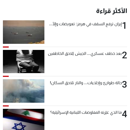
شاهد البرامج
الأكثر قراءة
الترددات
1
إيران ترفع السقف في هرمز: تعويضات وإلّا...
عن MTV
وظائف
الإنـتـاج
تواصل معنا
لاعلاناتكم
شروط الإسـتخدام
سياسة الخصوصية
2
بعد خطف عسكري... الجيش يُلاحق الخاطفين
3
حالة طوارئ وإخلاءات... والنار تلاحق السكان!
4
ما الذي غيّرته المفاوضات اللبنانية الإسرائيلية؟