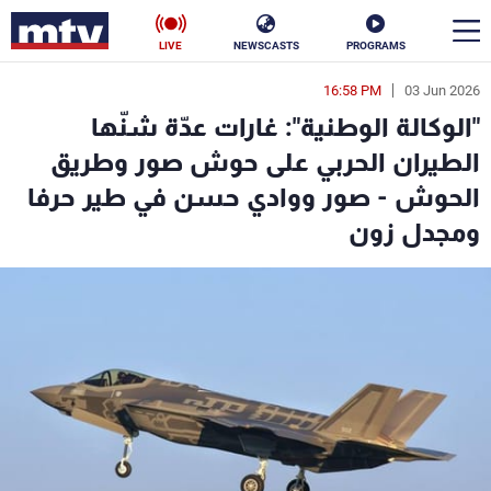
LIVE
NEWSCASTS
PROGRAMS
16:58 PM
03 Jun 2026
en
"الوكالة الوطنية": غارات عدّة شنّها
الأخبار
الطيران الحربي على حوش صور وطريق
الحوش - صور ووادي حسن في طير حرفا
سياسة
ناس
ومجدل زون
إقتصاد
فن
منوعات
رياضة
كأس العالم
البرامج
جدول البرامج