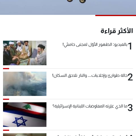
شاهد البرامج
الترددات
الأكثر قراءة
عن MTV
وظائف
الإنـتـاج
تواصل معنا
1
بالفيديو: الظهور الأوّل لمجتبى خامنئي!
لاعلاناتكم
شروط الإسـتخدام
سياسة الخصوصية
2
حالة طوارئ وإخلاءات... والنار تلاحق السكان!
3
ما الذي غيّرته المفاوضات اللبنانية الإسرائيلية؟