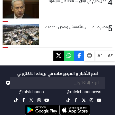
4
"عمل حازم في لبنان"... ماذا أعلن نتنياهو؟
5
مخيم ضبية... بين التَّهميش ونقص الخدمات
-
+
A
A
أهم الأخبار و الفيديوهات في بريدك الالكتروني
@mtvlebanon
@mtvlebanonnews