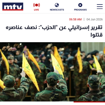
LIVE
NEWSCASTS
PROGRAMS
06:58 AM
04 Jun 2026
en
تقرير إسرائيلي عن "الحزب": نصف عناصره
الأخبار
قتلوا
سياسة
ناس
إقتصاد
فن
منوعات
رياضة
كأس العالم
البرامج
جدول البرامج