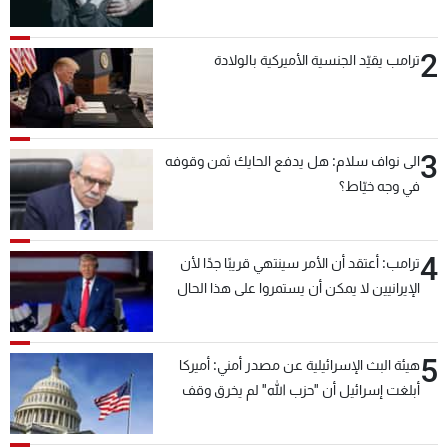
2
ترامب يقيّد الجنسية الأميركية بالولادة
3
الى نواف سلام: هل يدفع الحايك ثمن وقوفه
في وجه خيّاط؟
4
ترامب: أعتقد أن الأمر سينتهي قريبًا جدًا لأن
الإيرانيين لا يمكن أن يستمروا على هذا الحال
5
هيئة البث الإسرائيلية عن مصدر أمني: أميركا
أبلغت إسرائيل أن "حزب الله" لم يخرق وقف
إطلاق النار أمس في مجدل زون وطلبت منها
عدم التصعيد خشية أن يؤثر ذلك على مفاوضات