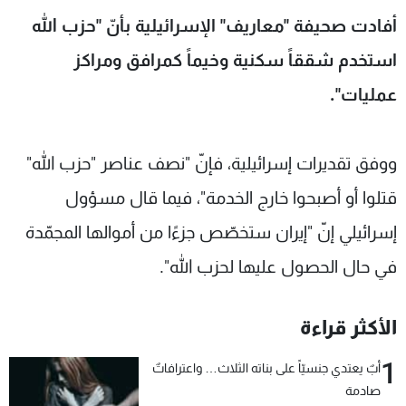
شاهد البرامج
أفادت صحيفة "معاريف" الإسرائيلية بأنّ "حزب الله
الترددات
استخدم شققاً سكنية وخيماً كمرافق ومراكز
عمليات".
عن MTV
وظائف
الإنـتـاج
تواصل معنا
لاعلاناتكم
شروط الإسـتخدام
ووفق تقديرات إسرائيلية، فإنّ "نصف عناصر "حزب الله"
سياسة الخصوصية
قتلوا أو أصبحوا خارج الخدمة"، فيما قال مسؤول
إسرائيلي إنّ "إيران ستخصّص جزءًا من أموالها المجمّدة
في حال الحصول عليها لحزب الله".
الأكثر قراءة
1
أبٌ يعتدي جنسيّاً على بناته الثلاث… واعترافاتٌ
صادمة