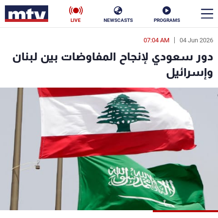
LIVE
NEWSCASTS
PROGRAMS
07:04 AM
04 Jun 2026
en
دور سعودي لإنجاح المفاوضات بين لبنان
الأخبار
وإسرائيل
سياسة
ناس
إقتصاد
فن
منوعات
رياضة
كأس العالم
البرامج
جدول البرامج