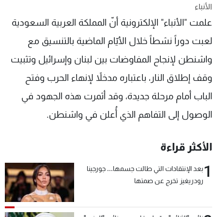
الأنباء
شاهد البرامج
علمت "الأنباء" الإلكترونية أنّ المملكة العربية السعودية
الترددات
لعبت دوراً نشطاً خلال الأيّام الماضية بالتنسيق مع
عن MTV
وظائف
واشنطن لإنجاح المفاوضات بين لبنان وإسرائيل وتثبيت
الإنـتـاج
تواصل معنا
لاعلاناتكم
شروط الإسـتخدام
وقف إطلاق النار، باعتباره مدخلاً لإنهاء الحرب وفتح
سياسة الخصوصية
الباب أمام مرحلة جديدة، وقد أثمرت هذه الجهود في
الوصول إلى التفاهم الذي أُعلن في واشنطن.
الأكثر قراءة
1
بعد الإنتقادات التي طالت جسمها... جورجينا
رودريغيز تخرج عن صمتها