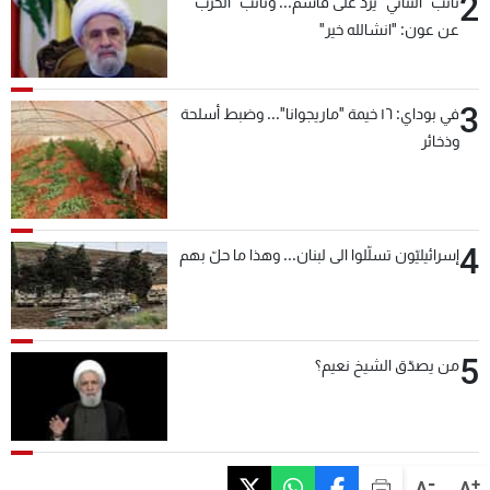
2
نائب "الثنائي" يردّ على قاسم... ونائب "الحزب"
عن عون: "انشالله خير"
3
في بوداي: ١٦ خيمة "ماريجوانا"... وضبط أسلحة
وذخائر
4
إسرائيليّون تسلّلوا الى لبنان... وهذا ما حلّ بهم
5
من يصدّق الشيخ نعيم؟
-
+
A
A