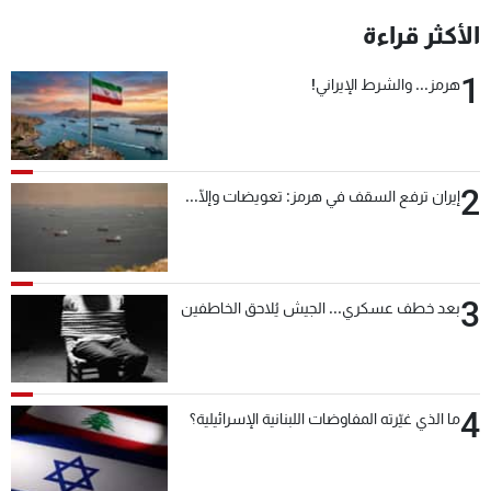
الأكثر قراءة
1
هرمز... والشرط الإيراني!
2
إيران ترفع السقف في هرمز: تعويضات وإلّا...
3
بعد خطف عسكري... الجيش يُلاحق الخاطفين
4
ما الذي غيّرته المفاوضات اللبنانية الإسرائيلية؟