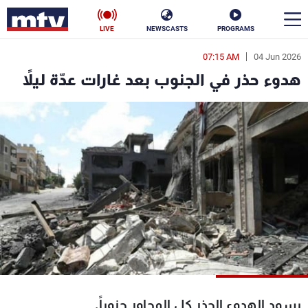
LIVE
NEWSCASTS
PROGRAMS
07:15 AM
04 Jun 2026
en
هدوء حذر في الجنوب بعد غارات عدّة ليلاً
الأخبار
سياسة
ناس
إقتصاد
فن
منوعات
رياضة
كأس العالم
البرامج
يسود الهدوء الحذر كل المحاور جنوباً.
جدول البرامج