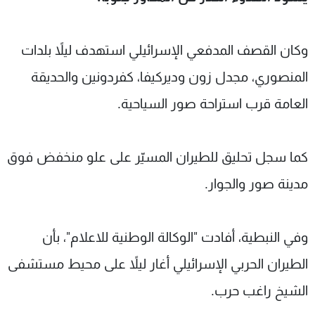
شاهد البرامج
الترددات
وكان القصف المدفعي الإسرائيلي استهدف ليلاً بلدات
المنصوري، مجدل زون وديركيفا، كفردونين والحديقة
عن MTV
وظائف
الإنـتـاج
تواصل معنا
العامة قرب استراحة صور السياحية.
لاعلاناتكم
شروط الإسـتخدام
سياسة الخصوصية
كما سجل تحليق للطيران المسيّر على علو منخفض فوق
مدينة صور والجوار.
وفي النبطية، أفادت "الوكالة الوطنية للاعلام"، بأن
الطيران الحربي الإسرائيلي أغار ليلاً على محيط مستشفى
الشيخ راغب حرب.