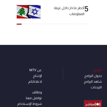
5
أخطر ما دار داخل غرفة
المفاوضات
البرامج
عن MTV
جدول البرامج
الإنـتـاج
شاهد البرامج
لاعلاناتكم
الترددات
وظائف
تواصل معنا
شروط الإسـتخدام
مباشر