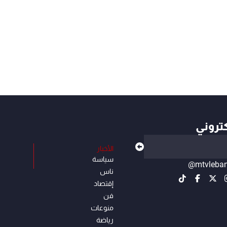
كتروني
الأخبار
سياسة
@mtvleba
ناس
إقتصاد
فن
منوعات
رياضة