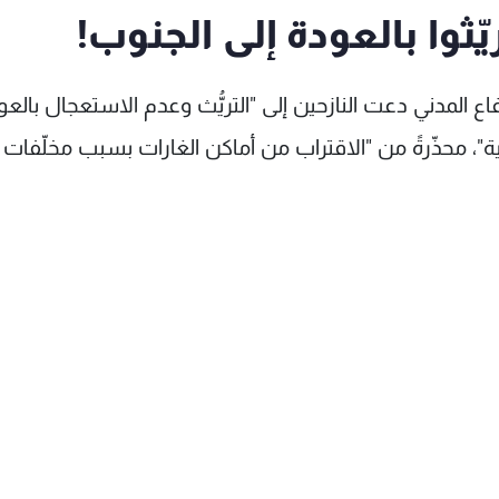
ريّثوا بالعودة إلى الجنوب!
دفاع المدني دعت النازحين إلى "التريُّث وعدم الاستعجال بالعو
ة"، محذّرةً من "الاقتراب من أماكن الغارات بسبب مخلّفات