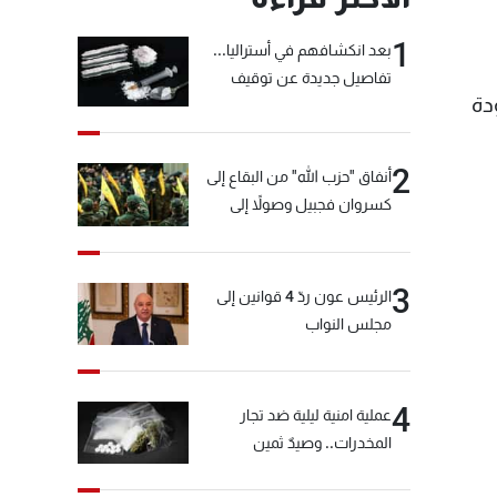
1
بعد انكشافهم في أستراليا...
تفاصيل جديدة عن توقيف
دة
"شبكة الكوكايين"
2
أنفاق "حزب الله" من البقاع إلى
كسروان فجبيل وصولاً إلى
المختارة... التفاصيل في نشرة
الأخبار بعد قليل
3
الرئيس عون ردّ 4 قوانين إلى
مجلس النواب
4
عملية امنية ليلية ضد تجار
المخدرات.. وصيدٌ ثمين