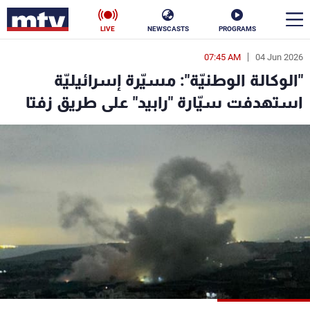
LIVE
NEWSCASTS
PROGRAMS
07:45 AM
04 Jun 2026
en
"الوكالة الوطنيّة": مسيّرة إسرائيليّة
الأخبار
استهدفت سيّارة "رابيد" على طريق زفتا
سياسة
ناس
إقتصاد
فن
منوعات
رياضة
كأس العالم
البرامج
جدول البرامج