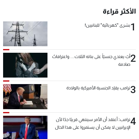
شاهد البرامج
الأكثر قراءة
الترددات
1
بشرى "كهربائية" للبنانيين!
عن MTV
وظائف
الإنـتـاج
تواصل معنا
لاعلاناتكم
شروط الإسـتخدام
2
سياسة الخصوصية
أبٌ يعتدي جنسيّاً على بناته الثلاث… واعترافاتٌ
صادمة
3
ترامب يقيّد الجنسية الأميركية بالولادة
4
ترامب: أعتقد أن الأمر سينتهي قريبًا جدًا لأن
الإيرانيين لا يمكن أن يستمروا على هذا الحال