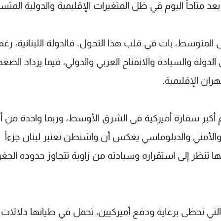
د متاحاً اليوم في ظل المتغيرات الإقليمية والدولية المتسا
لى المتوسط، بات في قلب هذا التحول. فالدولة اللبنانية، رغم
الدولة والسيادة والانفتاح العربي والدولي، فيما يزداد الضغ
ران الإقليمية.
ضم أكبر سفارة أميركية في الشرق الأوسط، وربما واحدة من أك
الأمني والدبلوماسي يعكس أن واشنطن تعتبر لبنان جزءاً
تنظر إلى استقراره وسيادته من زاوية تتجاوز حدوده الجغر
التي تحظى برعاية ودفع أميركيين، تحمل في طياتها دلالات ت