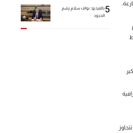
رعة.
5
بالفيديو: نواف سلام رسّم
الحدود
ط
بر
افية
تجاوز