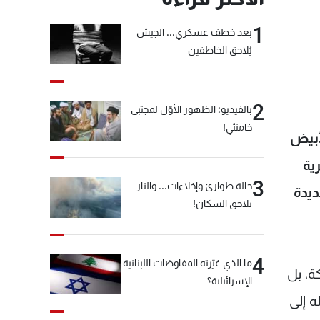
1
بعد خطف عسكري... الجيش
يُلاحق الخاطفين
2
بالفيديو: الظهور الأوّل لمجتبى
خامنئي!
لأبيض
ية
3
حالة طوارئ وإخلاءات... والنار
ديدة
تلاحق السكان!
4
ما الذي غيّرته المفاوضات اللبنانية
ة، بل
الإسرائيلية؟
ه إلى