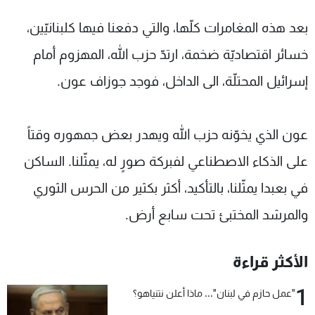
بعد هذه المغامرات كلّها، والتي دفعنا فيها كلبنانيّين،
خسائر اقتصاديّة ضخمة، ارتدّ حزب الله، المهزوم أمام
إسرائيل المحتلّة، الى الداخل، فوجد جوزاف عون.
عون الذي يخوّنه حزب الله ويهدر بعض جمهوره وقتاً
على الذكاء الاصطناعي لفبركة صورٍ له، يمثّلنا. الساكن
في بعبدا يمثّلنا، بالتأكيد، أكثر بكثير من الحرس الثوري
والمرشد المختبئ تحت سابع أرض.
الأكثر قراءة
1
"عمل حازم في لبنان"... ماذا أعلن نتنياهو؟