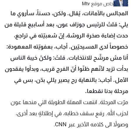
خاص موقع Mtv
شاهد البرامج
المجالس بالأمانات، يُقال. ولكن، حسناً، سأروي ما
الترددات
يلي: قلتُ للرئيس جوزاف عون، بعد أسابيع قليلة من
عن MTV
وظائف
حدث إضاءة صخرة الروشة، إنّ شعبيّته في تراجع،
الإنـتـاج
تواصل معنا
لاعلاناتكم
شروط الإسـتخدام
خصوصاً لدى المسيحيّين. أجاب، بعفويّته المعهودة:
سياسة الخصوصية
أنا مش مرشّح للانتخابات. قلتُ: ولكنّ خيبة الناس
بدأت تزيد لأنّهم ظنّوا أنّ الفرج قريب، وبدأوا يفقدون
الأمل. أجاب: بالنهاية رح يصير يللي بدّن، بس في
مرحلة بدنا نقطعا.
مرّت المرحلة. انتهت المهلة الطويلة التي منحها عون
لحزب الله. رفع سقف خطابه، في إطلالةٍ بعد أخرى،
وصولاً الى كلامه الأخير عبر CNN.