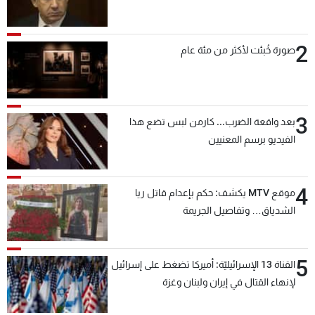
2
صورة خُبئت لأكثر من مئة عام
3
بعد واقعة الضرب... كارمن لبس تضع هذا
الفيديو برسم المعنيين
4
موقع MTV يكشف: حكم بإعدام قاتل ريا
الشدياق… وتفاصيل الجريمة
5
القناة 13 الإسرائيليّة: أميركا تضغط على إسرائيل
لإنهاء القتال في إيران ولبنان وغزة