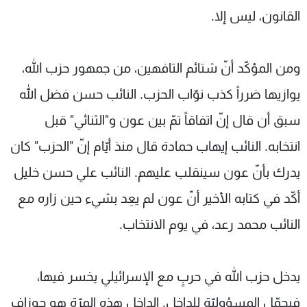
القانون، ليس إلا.
ومن المؤكّد أنّ شتائم التافهين، من جمهور حزب الله،
يوازيها ضرراً كذب نوّاب الحزب. النائب حسن فضل الله
سبق أن قال إنّ اتفاقاً تمّ بين عون و"الثنائي" قبل
انتخابه. النائب إيهاب حمادة قال منذ أيّام إنّ "الحزب" كان
يدرك بأنّ عون سينقلب عليهم. النائب علي حسن خليل
أكّد في كتابه الأخير أنّ عون لم يعِد بشيء حين زاره مع
النائب محمد رعد، في يوم الانتخاب.
يدخل حزب الله في حربٍ مع الإسرائيلي يخسر فيها،
فيحمّل المسؤوليّة للداخل. الداخل هذه المرّة هو جوزاف