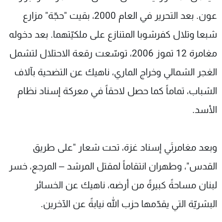
عون. بعد التحرير في العام 2000، بقيت "حجّة" مزارع
شبعا وتلال كفرشوبا المتنازع على ملكيّتهما. بعد دخوله
مغامرة 12 تموز 2006، توسّعت رقعة الاحتلال لتشمل
الغجر الشمالي وخراج الماري، ناهيك عن التضحية بآلاف
الشباب، تماماً كما حصل لاحقاً في معركة إسناد نظام
الأسد.
وبعد مغامرتَي إسناد غزة، تحت شعار "على طريق
القدس"، وطهران انتقاماً لمقتل المرشد – المرجع، خسر
لبنان مساحةً كبيرةً من أرضه، ناهيك عن الخسائر
البشريّة التي يقدّمها حزب الله نيابةً عن الآخرين.