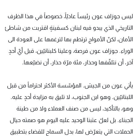
ليس جوزاف عون رئيساً عاديّاً، خصوصاً في هذا الظرف
التاريخي الذي يبدو فيه لبنان كسفينةٍ اقتربت من شاطئ
الأمان، لكنّ الأمواج ترتطم بها لترغمها على العودة الى
الوراء. جوزاف عون فرصة، وعلينا كلبنانيّين، قبل أيّ أحدٍ
آخر، أن نتلقّفها وحذار، مئة مرّة حذار، أن نضيّعها.
يأتي عون من الجيش. المؤسّسة الأكثر احتراماً من قبل
اللبنانيّين. وهو ابن الجنوب، لا تليق به مزايدة أحدٍ عليه.
وهو، بالتأكيد، ليس من صنف العملاء ولا من طينة
الجبناء. بل لعلّ عتبنا الوحيد عليه اليوم هو صمته حيال
الحملات التي يتعرّض لها، بدل السماح للقضاء بتطبيق