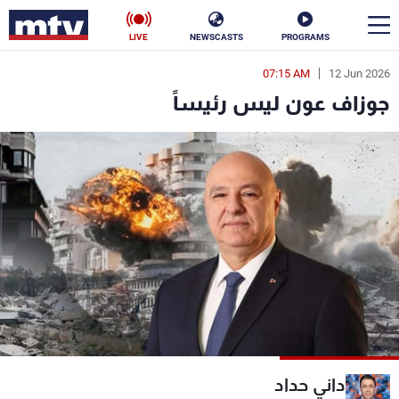
LIVE
NEWSCASTS
PROGRAMS
07:15 AM
12 Jun 2026
en
جوزاف عون ليس رئيساً
الأخبار
سياسة
ناس
إقتصاد
فن
منوعات
رياضة
كأس العالم
البرامج
داني حداد
جدول البرامج