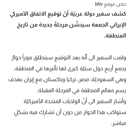
خاص موقع Mtv
شاهد البرامج
كشف سفير دولة عربيّة أنّ توقيع الاتفاق الأميركي
الترددات
الإيراني الجمعة سيدشّن مرحلةً جديدة من تاريخ
عن MTV
وظائف
المنطقة.
الإنـتـاج
تواصل معنا
لاعلاناتكم
شروط الإسـتخدام
سياسة الخصوصية
ولفت السفير الى أنّه بعد التوقيع سينطلق فوراً حوارٌ
يجمع أربع دول سنيّة كبرى لها تأثيرها في المنطقة،
وهي السعوديّة، مصر، تركيا وباكستان مع إيران بهدف
رسم معالم المنطقة في المرحلة المقبلة.
وأشار السفير الى أنّ الولايات المتحدة الأميركيّة
ستواكب هذا الحوار من دون أن تشارك فيه بشكلٍ
مباشر.