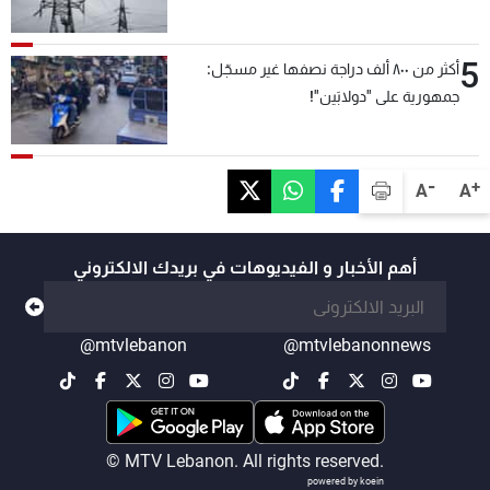
5
أكثر من ٨٠٠ ألف دراجة نصفها غير مسجّل:
جمهورية على "دولابَين"!
-
+
A
A
أهم الأخبار و الفيديوهات في بريدك الالكتروني
@mtvlebanon
@mtvlebanonnews
© MTV Lebanon. All rights reserved.
powered by koein