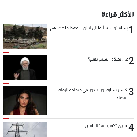
الأكثر قراءة
1
إسرائيليّون تسلّلوا الى لبنان... وهذا ما حلّ بهم
2
من يصدّق الشيخ نعيم؟
3
تكسير سيارة نور غندور في منطقة الرملة
البيضاء
4
بشرى "كهربائية" للبنانيين!