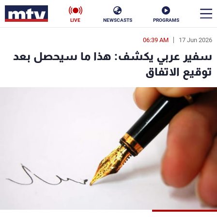
LIVE
NEWSCASTS
PROGRAMS
06:39 AM
17 Jun 2026
en
سفير عربي يكشف: هذا ما سيحصل بعد
الأخبار
توقيع الاتفاق
سياسة
ناس
إقتصاد
فن
منوعات
رياضة
كأس العالم
البرامج
جدول البرامج