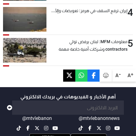
4
إيران ترفع السقف في هرمز: تعويضات وإلّا...
5
معلومات MFM: لبنان يرفض تولي
contractors وشركات أمنية خاصة مهمة
التحقق من نزع سلاح "حزب الله"
-
+
A
A
أهم الأخبار و الفيديوهات في بريدك الالكتروني
@mtvlebanon
@mtvlebanonnews