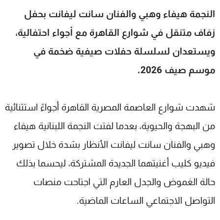
شاهد البرامج
النجمة هيفاء وهبي والفنان سانت ليفانت بحفل
الترددات
زفاف متنقل في شوارع القاهرة مع أجواء احتفالية،
ويستعدان لسلسلة حفلات صيفية ضخمة في
عن MTV
وظائف
الإنـتـاج
تواصل معنا
موسم صيف 2026.
لاعلاناتكم
شروط الإسـتخدام
سياسة الخصوصية
شهدت شوارع العاصمة المصرية القاهرة أجواءً استثنائية
من البهجة والحيوية، بعدما لفتت النجمة اللبنانية هيفاء
وهبي والفنان سانت ليفانت الأنظار بشدة خلال تصوير
فيديو كليب أغنيتهما الجديدة المشتركة، ليحسما بذلك
حالة الغموض والجدل العارم التي اجتاحت منصات
التواصل الاجتماعي الساعات الماضية.