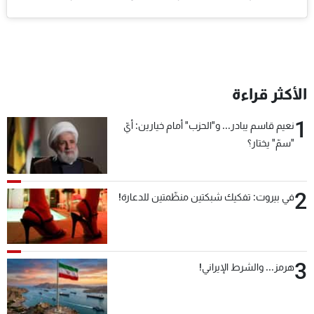
الأكثر قراءة
1
نعيم قاسم يبادر... و"الحزب" أمام خيارين: أيّ
"سمّ" يختار؟
2
في بيروت: تفكيك شبكتين منظّمتين للدعارة!
3
هرمز... والشرط الإيراني!