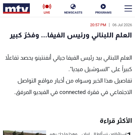
LIVE
NEWSCASTS
PROGRAMS
20:57 PM
06 Jul 2026
en
العلم اللبناني ورئيس الفيفا... وفخرٌ كبير
الأخبار
ورئيس الفيفا... وفخرٌ كبير - MTV Lebanon
سياسة
ناس
العلم اللبناني بيد رئيس الفيفا جياني أنفنتينو يحصد تفاعلاً
كبيراً على "السوشيل ميديا".
إقتصاد
فن
تفاصيل هذا الخبر وسواه من أخبار مواقع التواصل
منوعات
رياضة
الاجتماعي في فقرة connected في الفيديو المرفق.
كأس العالم
الأكثر قراءة
البرامج
جدول البرامج
إسرائيليّون تسلّلوا الى لبنان... وهذا ما حلّ بهم