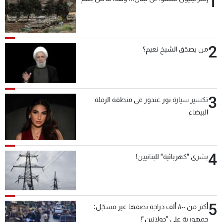
1
شاهد البرامج
الترددات
2
من يصدّق الشيخ نعيم؟
عن MTV
وظائف
الإنـتـاج
تواصل معنا
لاعلاناتكم
شروط الإسـتخدام
سياسة الخصوصية
3
تكسير سيارة نور غندور في منطقة الرملة
البيضاء
4
بشرى "كهربائية" للبنانيين!
5
أكثر من ٨٠٠ ألف دراجة نصفها غير مسجّل:
جمهورية على "دولابَين"!