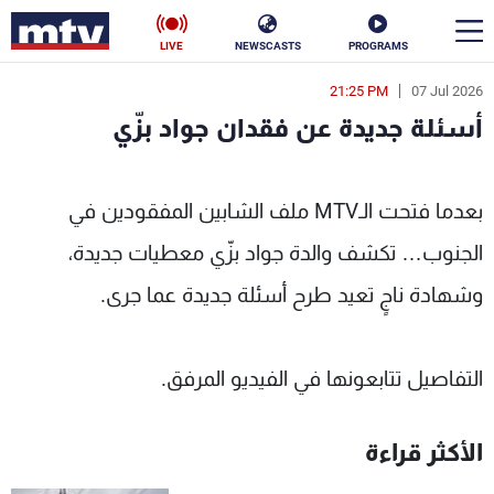
LIVE
NEWSCASTS
PROGRAMS
21:25 PM
07 Jul 2026
en
أسئلة جديدة عن فقدان جواد بزّي
الأخبار
أسئلة جديدة عن فقدان جواد بزّي - MTV Lebanon
سياسة
ناس
بعدما فتحت الـMTV ملف الشابين المفقودين في
الجنوب… تكشف والدة جواد بزّي معطيات جديدة،
إقتصاد
فن
وشهادة ناجٍ تعيد طرح أسئلة جديدة عما جرى.
منوعات
رياضة
كأس العالم
التفاصيل تتابعونها في الفيديو المرفق.
الأكثر قراءة
البرامج
جدول البرامج