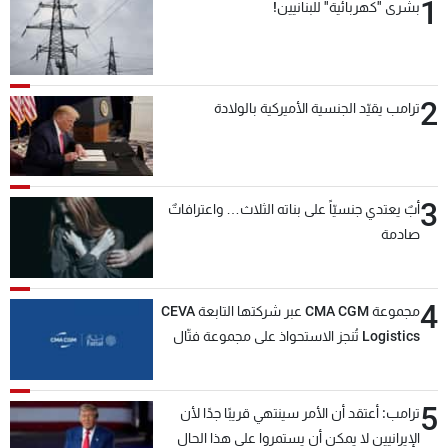
1
بشرى "كهربائية" للبنانيين!
شاهد البرامج
الترددات
2
ترامب يقيّد الجنسية الأميركية بالولادة
عن MTV
وظائف
الإنـتـاج
تواصل معنا
لاعلاناتكم
شروط الإسـتخدام
سياسة الخصوصية
3
أبٌ يعتدي جنسيّاً على بناته الثلاث… واعترافاتٌ
صادمة
4
مجموعة CMA CGM عبر شركتها التابعة CEVA
Logistics تُنجز الاستحواذ على مجموعة فتّال
5
ترامب: أعتقد أن الأمر سينتهي قريبًا جدًا لأن
الإيرانيين لا يمكن أن يستمروا على هذا الحال