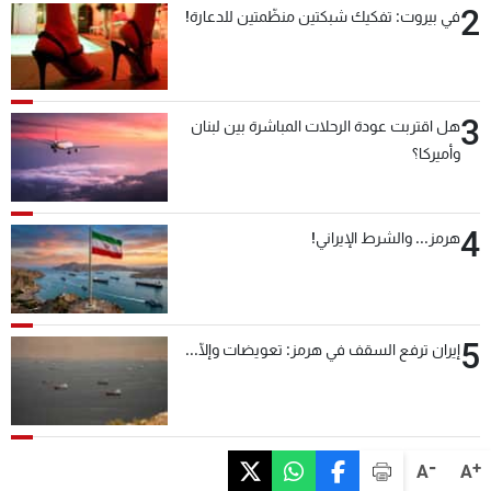
2
في بيروت: تفكيك شبكتين منظّمتين للدعارة!
3
هل اقتربت عودة الرحلات المباشرة بين لبنان
وأميركا؟
4
هرمز... والشرط الإيراني!
5
إيران ترفع السقف في هرمز: تعويضات وإلّا...
-
+
A
A