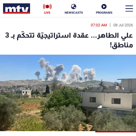
LIVE
NEWSCASTS
PROGRAMS
07:02 AM
08 Jul 2026
en
علي الطاهر... عقدة استراتيجيّة تتحكّم بـ 3
الأخبار
مناطق!
سياسة
ناس
إقتصاد
فن
منوعات
رياضة
كأس العالم
البرامج
جدول البرامج