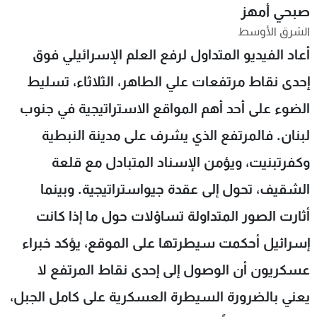
صبحي أمهز
شاهد البرامج
الشرق الأوسط
الترددات
أعاد الفيديو المتداول لرفع العلم الإسرائيلي فوق
إحدى نقاط مرتفعات علي الطاهر، الثلاثاء، تسليط
عن MTV
وظائف
الإنـتـاج
تواصل معنا
الضوء على أحد أهم المواقع الاستراتيجية في جنوب
لاعلاناتكم
شروط الإسـتخدام
سياسة الخصوصية
لبنان. فالمرتفع الذي يشرف على مدينة النبطية
وكفرتبنيت، ويؤمن الإسناد المتبادل مع قلعة
الشقيف، تحول إلى عقدة جيواستراتيجية. وبينما
أثارت الصور المتداولة تساؤلات حول ما إذا كانت
إسرائيل أحكمت سيطرتها على الموقع، يؤكد خبراء
عسكريون أن الوصول إلى إحدى نقاط المرتفع لا
يعني بالضرورة السيطرة العسكرية على كامل الجبل،