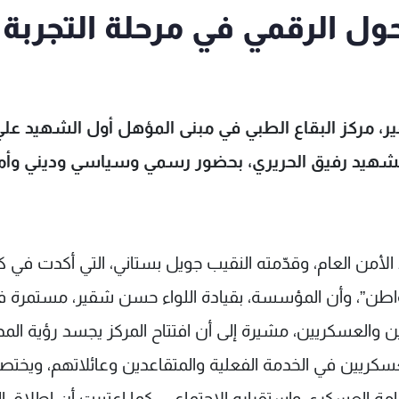
ول الرقمي في مرحلة التجربة
ير، مركز البقاع الطبي في مبنى المؤهل أول الشهيد عل
الشهيد رفيق الحريري، بحضور رسمي وسياسي وديني وأم
 الأمن العام، وقدّمته النقيب جويل بستاني، التي أكدت في ك
لمواطن”، وأن المؤسسة، بقيادة اللواء حسن شقير، مستمرة 
والعسكريين، مشيرة إلى أن افتتاح المركز يجسد رؤية المد
عسكريين في الخدمة الفعلية والمتقاعدين وعائلاتهم، ويختص
امة العسكري واستقراره الاجتماعي. كما اعتبرت أن إطلاق ال