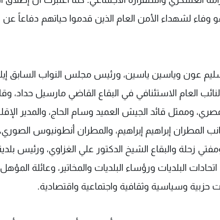
وفاء لشهداء الأمن العام الذين قدموا حياتهم دفاعاً عن
سليم عون وياسين ياسين، ورئيس مجلس النواب السابق إيل
لنائب العام الاستئنافي في البقاع القاضي مارسيل حداد، وقا
لمصري، وممثل قائد الجيش العميد وسام الحاج، والمدير الإقل
انب المطران إبراهيم إبراهيم، والمطران أنطونيوس الصوري،
ي زحلة والبقاع الشيخ الدكتور علي الغزاوي، ورئيس بلدية
حادات البلديات ورؤساء البلديات والمخاتير، وعائلة المؤهل
يات حزبية وسياسية وثقافية واجتماعية واقتصادية.