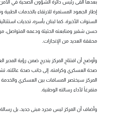
بعدها ألقى رئيس دائرة الشؤون الصحية في الأمن ال
إطار الجهود المستمرة للارتقاء بالخدمات الطبية وت
السنوات الأخيرة، كما لبنان بأسره، تحديات استثنائي
حسن شقير ومتابعته الحثيثة ودعمه المتواصل، من
محققة العديد من الإنجازات.
وأوضح أن افتتاح المركز يندرج ضمن رؤية المدير الع
صحة العسكري وكرامته، إلى جانب صحة عائلته، تشكل
المركز سيختصر المسافات بين العسكري والخدمة الط
متفرغاً لأداء رسالته الوطنية.
وأضاف أن المركز ليس مجرد مبنى جديد، بل رسالة 