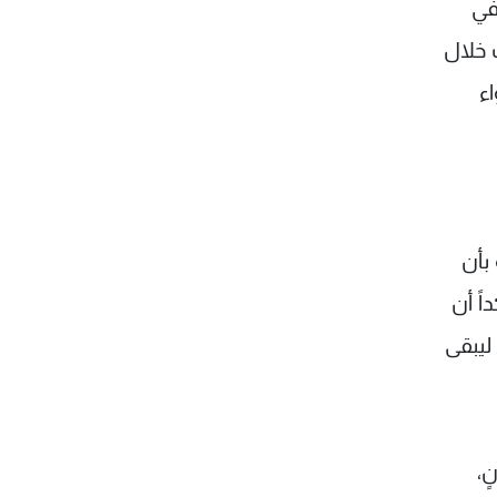
في
ت خلال
اء
بأن
ً أن
ليبقى
ٍ،