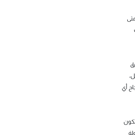
متى
ق
ل،
اح أي
تكون
لة