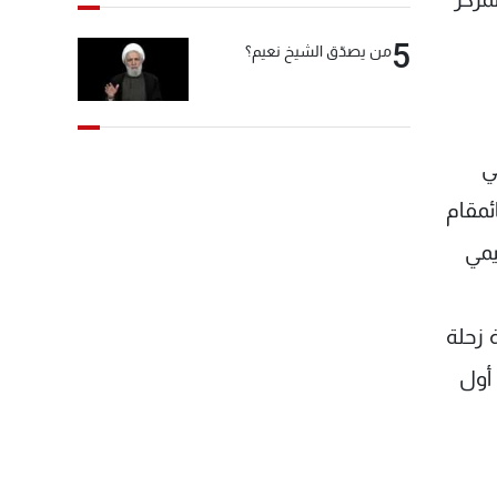
5
من يصدّق الشيخ نعيم؟
ي
ئمقام
يمي
 زحلة
 أول