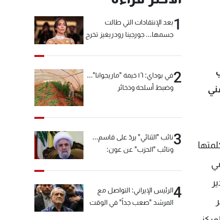
1
بعد الإنتقادات التي طالت
جسمها... جورجينا رودريغيز تخرج
عن صمتها
ي
2
في بوداي: ١٦ خيمة "ماريجوانا"...
وضبط أسلحة وذخائر
ني
3
نائب "الثنائي" يردّ على قاسم...
لمتها
ونائب "الحزب" عن عون:
"انشالله خير"
في
ير
4
الرئيس الإيراني: التواصل مع
ر
المرشد "صعب جداً" في الوقت
الحالي
مركز