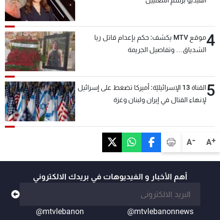
4
موقع MTV يكشف: حكم بإعدام قاتل ريا
الشدياق… وتفاصيل الجريمة
5
القناة 13 الإسرائيليّة: أميركا تضغط على إسرائيل
لإنهاء القتال في إيران ولبنان وغزة
-
+
A
A
أهم الأخبار و الفيديوهات في بريدك الالكتروني
@mtvlebanon
@mtvlebanonnews