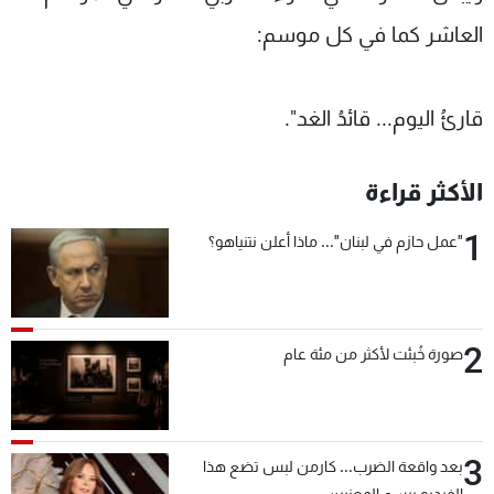
العاشر كما في كل موسم:
قارئُ اليوم... قائدُ الغد".
الأكثر قراءة
1
"عمل حازم في لبنان"... ماذا أعلن نتنياهو؟
2
صورة خُبئت لأكثر من مئة عام
3
بعد واقعة الضرب... كارمن لبس تضع هذا
الفيديو برسم المعنيين