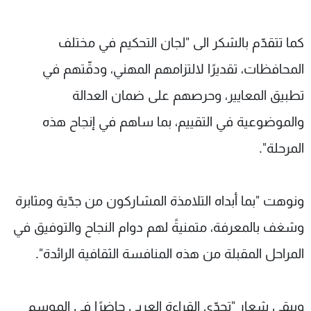
كما تتقدّم بالشكر الى "لجان التحكيم في مختلف
المحافظات، تقديرًا لالتزامهم المهني، ودقّتهم في
تطبيق المعايير، وحرصهم على ضمان العدالة
والموضوعية في التقييم، بما ساهم في إنجاح هذه
المرحلة".
ونوهت "بما أبداه التلامذة المشاركون من جدّية ومثابرة
وشغف بالمعرفة، متمنيةً لهم دوام النجاح والتوفيق في
المراحل المقبلة من هذه المنافسة الثقافية الرائدة".
ويبقى شعار "تحدّي القراءة العربي حاضرًا في الموسم