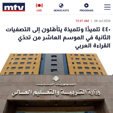
LIVE
NEWSCASTS
PROGRAMS
10:41 AM
08 Jul 2026
en
٤٤٠ تلميذًا وتلميذة يتأهّلون إلى التصفيات
الأخبار
الثانية في الموسم العاشر من تحدّي
القراءة العربي
سياسة
ناس
إقتصاد
فن
منوعات
رياضة
كأس العالم
البرامج
جدول البرامج