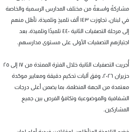
مشاركةً واسعةً من مختلف المدارس الرسمية والخاصة
في لبنان، تجاوزت ١٤٣ ألف تلميذٍ وتلميذة، تأهّل منهم
إلى مرحلة التصفيات الثانية ٤٤٠ تلميذًا وتلميذة، بعد
اجتيازهم التصفيات الأولى على مستوى مدارسهم.
أُجريت التصفيات الثانية خلال الفترة الممتدة من ١٧ إلى ٢٥
حزيران ٢٠٢٦، وفق آليات تحكيم دقيقة ومعايير موحّدة
معتمدة من الجهة المنظمة، بما يضمن أعلى درجات
الشفافية والموضوعية وتكافؤ الفرص بين جميع
المشاركين.
خضع التلامذة المتأهّلون لمقابلات فردية أمام لجان