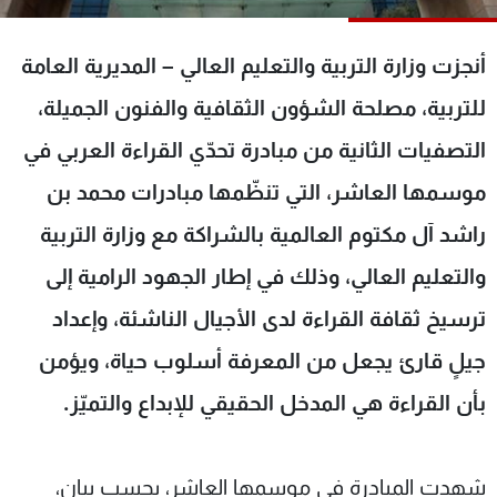
شاهد البرامج
الترددات
أنجزت وزارة التربية والتعليم العالي – المديرية العامة
للتربية، مصلحة الشؤون الثقافية والفنون الجميلة،
عن MTV
وظائف
التصفيات الثانية من مبادرة تحدّي القراءة العربي في
الإنـتـاج
تواصل معنا
لاعلاناتكم
شروط الإسـتخدام
موسمها العاشر، التي تنظّمها مبادرات محمد بن
سياسة الخصوصية
راشد آل مكتوم العالمية بالشراكة مع وزارة التربية
والتعليم العالي، وذلك في إطار الجهود الرامية إلى
ترسيخ ثقافة القراءة لدى الأجيال الناشئة، وإعداد
جيلٍ قارئ يجعل من المعرفة أسلوب حياة، ويؤمن
بأن القراءة هي المدخل الحقيقي للإبداع والتميّز.
شهدت المبادرة في موسمها العاشر، بحسب بيان،