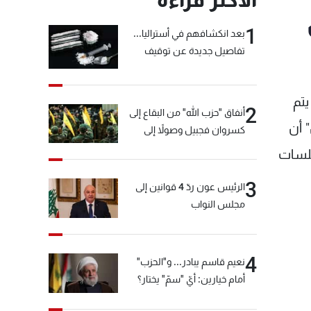
1
بعد انكشافهم في أستراليا...
تفاصيل جديدة عن توقيف
"شبكة الكوكايين"
تم
2
أنفاق "حزب الله" من البقاع إلى
 أن
كسروان فجبيل وصولاً إلى
المختارة... التفاصيل في نشرة
جلسات
الأخبار بعد قليل
3
الرئيس عون ردّ 4 قوانين إلى
مجلس النواب
4
نعيم قاسم يبادر... و"الحزب"
أمام خيارين: أيّ "سمّ" يختار؟