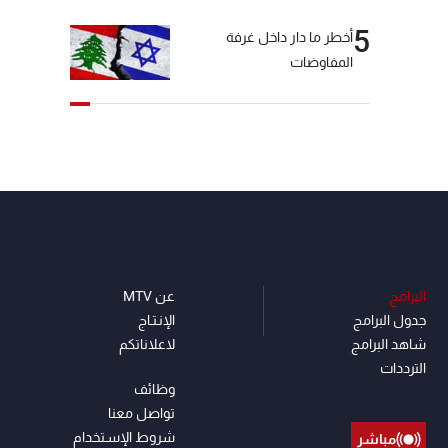
5
أخطر ما دار داخل غرفة
المفاوضات
البرامج
عن MTV
جدول البرامج
الإنـتـاج
شاهد البرامج
لاعلاناتكم
الترددات
وظائف
تواصل معنا
شروط الإسـتخدام
مباشر