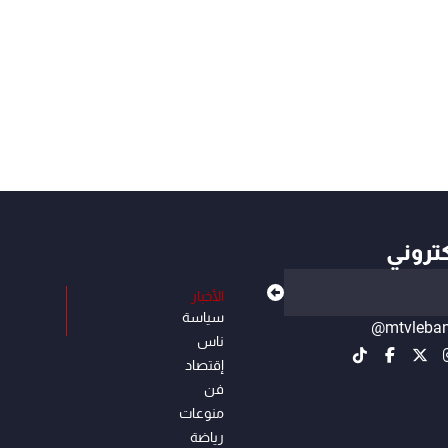
كتروني
الأخبار
سياسة
@mtvleba
ناس
إقتصاد
فن
منوعات
رياضة