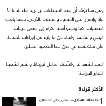
ومن هنا نؤكّد أنّ هذه الاعتداءات لن تزيد أبناء بلدتنا إلّا
ثباتًا وإصرارًا على الصّمود والتّشبّث بالأرض، مهما بلغت
التّضحيات، كما وندعو أهلنا الكرام إلى أقصى درجات
الوعي والتّكاتف، واتّخاذ كلّ ما يلزم من إجراءات للحفاظ
على سلامتهم في ظلّ هذا التّصعيد الخطير.
المجد لشهدائنا، والشّفاء العاجل لجرحانا، والنّصر لشعبنا
الصّابر المرابط".
الأكثر قراءة
1
بعد خطف عسكري... الجيش يُلاحق الخاطفين