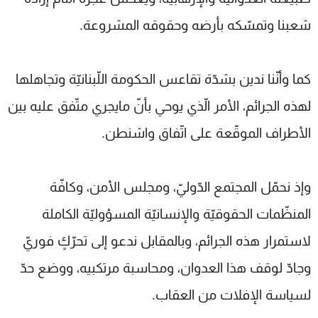
شعبنا وتمسّكه بأرضه وحقوقه المشروعة.
كما وأنّنا ندين بشدّة تقاعس الحكومة اللّبنانيّة وتجاهلها
لهذه الجرائم، الأمر الّذي يوحي بأنّ مايجري متّفق عليه بين
الأطراف الموقّعة على اتّفاق واشنطن.
وإذ نحمّل المجتمع الدّوليّ، ومجلس الأمن، وكافّة
المنظّمات الحقوقيّة والإنسانيّة المسؤوليّة الكاملة
لاستمرار هذه الجرائم، وبالمقابل ندعو إلى تحرّكٍ فوريّ
وجادّ لوقف هذا العدوان، ومحاسبة مرتكبيه، ووضع حدّ
لسياسة الإفلات من العقاب.