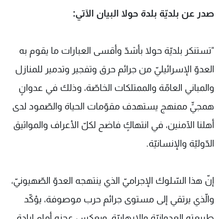
شاهد البرامج
صدر عن بلديّة بلدة حولا البيان الآتي:
الترددات
"تستنكر بلديّة حولا بأشدّ وأقسى العبارات ما يقوم به
عن MTV
وظائف
الإنـتـاج
تواصل معنا
العدوّ الإسرائيليّ من جرائم حرق وتفجير وتدمير للمنازل
لاعلاناتكم
شروط الإسـتخدام
والمباني العامّة والممتلكات الخاصّة، وذلك في عدوانٍ
سياسة الخصوصية
همجيٍّ ممنهج يستهدف مقوّمات الحياة والصّمود لدى
أهلنا الآمنين، في انتهاكٍ فاضح لكلّ الأعراف والمواثيق
الدّوليّة والإنسانيّة.
إنّ هذا السّلوك الإجراميّ الذي ينتهجه العدوّ الصّهيونيّ،
والّذي يرتقي إلى مستوى جرائم حرب موصوفة، يؤكّد
طبيعته العدوانيّة والإرهابيّة، ويعكس عجزه أمام إرادة