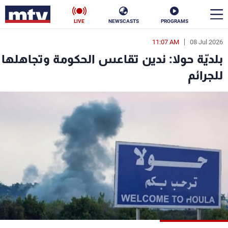
LIVE
NEWSCASTS
PROGRAMS
11:07 AM
08 Jul 2026
en
بلديّة حولا: ندين تقاعس الحكومة وتجاهلها
الأخبار
للجرائم
سياسة
ناس
إقتصاد
فن
منوعات
رياضة
كأس العالم
البرامج
جدول البرامج