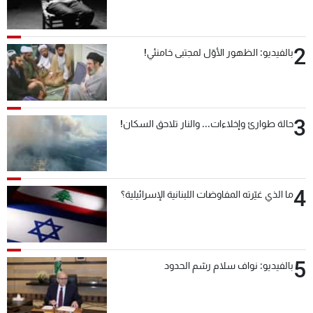
2
بالفيديو: الظهور الأوّل لمجتبى خامنئي!
3
حالة طوارئ وإخلاءات... والنار تلاحق السكان!
4
ما الذي غيّرته المفاوضات اللبنانية الإسرائيلية؟
5
بالفيديو: نواف سلام رسّم الحدود