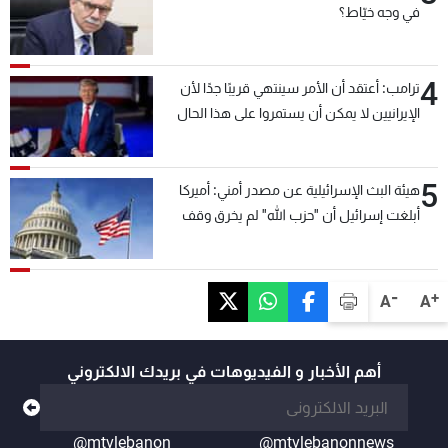
في وجه خيّاط؟
4
ترامب: أعتقد أن الأمر سينتهي قريبًا جدًا لأن
الإيرانيين لا يمكن أن يستمروا على هذا الحال
5
هيئة البث الإسرائيلية عن مصدر أمني: أميركا
أبلغت إسرائيل أن "حزب الله" لم يخرق وقف
إطلاق النار أمس في مجدل زون وطلبت منها
عدم التصعيد خشية أن يؤثر ذلك على مفاوضات
روما
-
+
A
A
أهم الأخبار و الفيديوهات في بريدك الالكتروني
@mtvlebanon
@mtvlebanonnews