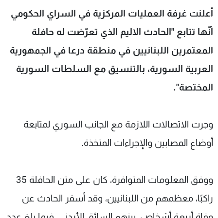
شاهد البرامج
أعلنت غرفة العمليات المركزية في السراي الحكومي
الترددات
أنّها تتابع "الحادث الاليم الذي تعرّضت له حافلة
المعتمرين اللبنانيين في منطقة درعا في الجمهورية
عن MTV
وظائف
الإنـتـاج
تواصل معنا
العربية السورية، بالتنسيق مع السلطات السورية
لاعلاناتكم
شروط الإسـتخدام
المختصة".
سياسة الخصوصية
وجرت الاتصالات اللازمة مع الجانب السوري لمتابعة
أوضاع المصابين والإجراءات المتخذة.
ووفق المعلومات المتوافرة، كان على متن الحافلة 35
راكبًا، معظمهم من اللبنانيين، وقد أسفر الحادث عن
وفاة أربعة أشخاص، بينهم السائق الأردني، فيما بلغ عدد