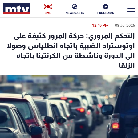
LIVE
NEWSCASTS
PROGRAMS
12:49 PM
08 Jul 2026
en
التحكم المروري: حركة المرور كثيفة على
الأخبار
اوتوستراد الضبية باتجاه انطلياس وصولا
الى الدورة وناشطة من الكرنتينا باتجاه
سياسة
ناس
الزلقا
إقتصاد
فن
منوعات
رياضة
كأس العالم
البرامج
جدول البرامج