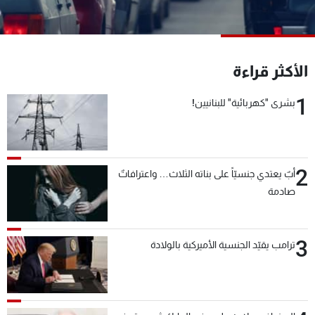
شاهد البرامج
الترددات
الأكثر قراءة
عن MTV
وظائف
الإنـتـاج
تواصل معنا
1
بشرى "كهربائية" للبنانيين!
لاعلاناتكم
شروط الإسـتخدام
سياسة الخصوصية
2
أبٌ يعتدي جنسيّاً على بناته الثلاث… واعترافاتٌ
صادمة
3
ترامب يقيّد الجنسية الأميركية بالولادة