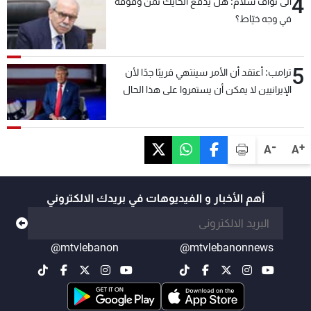
4
الى نواف سلام: هل يدفع الحايك ثمن وقوفه
في وجه خيّاط؟
5
ترامب: أعتقد أن الأمر سينتهي قريبًا جدًا لأن
الإيرانيين لا يمكن أن يستمروا على هذا الحال
-
+
A
A
أهم الأخبار و الفيديوهات في بريدك الالكتروني
@mtvlebanon
@mtvlebanonnews