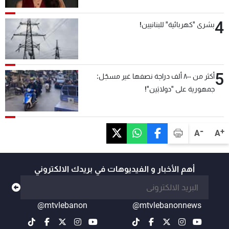
4
بشرى "كهربائية" للبنانيين!
5
أكثر من ٨٠٠ ألف دراجة نصفها غير مسجّل:
جمهورية على "دولابَين"!
-
+
A
A
أهم الأخبار و الفيديوهات في بريدك الالكتروني
@mtvlebanon
@mtvlebanonnews