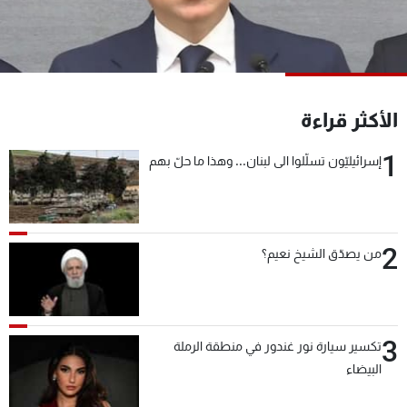
شاهد البرامج
الترددات
عن MTV
وظائف
الأكثر قراءة
الإنـتـاج
تواصل معنا
لاعلاناتكم
شروط الإسـتخدام
1
إسرائيليّون تسلّلوا الى لبنان... وهذا ما حلّ بهم
سياسة الخصوصية
2
من يصدّق الشيخ نعيم؟
3
تكسير سيارة نور غندور في منطقة الرملة
البيضاء