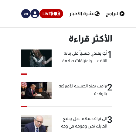
البرامج
نشرة الأخبار
LIVE
en
الأكثر قراءة
1
أبٌ يعتدي جنسيّاً على بناته
الثلاث… واعترافاتٌ صادمة
2
ترامب يقيّد الجنسية الأميركية
بالولادة
3
الى نواف سلام: هل يدفع
الحايك ثمن وقوفه في وجه
خيّاط؟