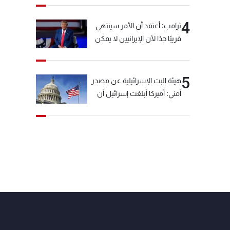
4
ترامب: أعتقد أن الأمر سينتهي
قريبًا جدًا لأن الإيرانيين لا يمكن
أن يستمروا على هذا الحال
5
هيئة البث الإسرائيلية عن مصدر
أمني: أميركا أبلغت إسرائيل أن
"حزب الله" لم يخرق وقف إطلاق
النار أمس في مجدل زون
وطلبت منها عدم التصعيد
خشية أن يؤثر ذلك على
مفاوضات روما