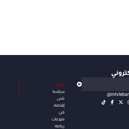
كتروني
الأخبار
سياسة
@mtvleba
ناس
إقتصاد
فن
منوعات
رياضة