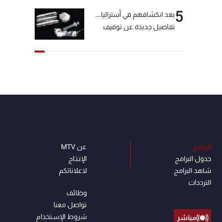
5
بعد انكشافهم في أستراليا...
تفاصيل جديدة عن توقيف
"شبكة الكوكايين"
البرامج
عن MTV
جدول البرامج
الإنـتـاج
شاهد البرامج
لاعلاناتكم
الترددات
وظائف
تواصل معنا
شروط الإسـتخدام
مباشر