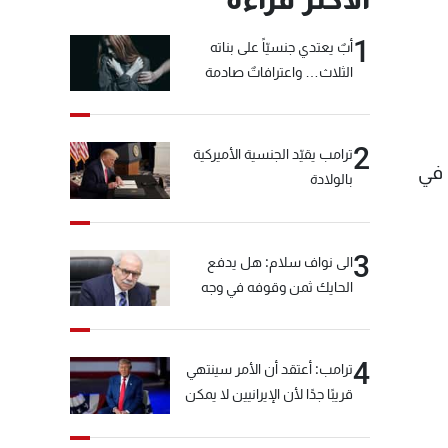
1
أبٌ يعتدي جنسيّاً على بناته
الثلاث… واعترافاتٌ صادمة
2
ترامب يقيّد الجنسية الأميركية
فجرة في
بالولادة
3
الى نواف سلام: هل يدفع
الحايك ثمن وقوفه في وجه
خيّاط؟
4
ترامب: أعتقد أن الأمر سينتهي
قريبًا جدًا لأن الإيرانيين لا يمكن
أن يستمروا على هذا الحال