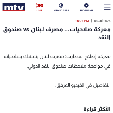
LIVE
NEWSCASTS
PROGRAMS
20:27 PM
08 Jul 2026
en
معركة صلاحيات... مصرف لبنان vs صندوق
الأخبار
النقد
سياسة
ناس
- MTV Lebanon
معركة إصلاح المصارف: مصرف لبنان يتمسّك بصلاحياته
إقتصاد
فن
في مواجهة ملاحظات صندوق النقد الدولي.
منوعات
رياضة
كأس العالم
التفاصيل في الفيديو المرفق.
البرامج
الأكثر قراءة
جدول البرامج