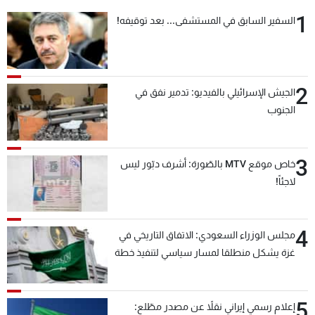
شاهد البرامج
1
السفير السابق في المستشفى... بعد توقيفه!
الترددات
عن MTV
وظائف
2
الجيش الإسرائيلي بالفيديو: تدمير نفق في
الإنـتـاج
تواصل معنا
الجنوب
لاعلاناتكم
شروط الإسـتخدام
سياسة الخصوصية
3
خاص موقع MTV بالصّورة: أشرف دبّور ليس
لاجئاً!
4
مجلس الوزراء السعودي: الاتفاق التاريخي في
غزة يشكل منطلقا لمسار سياسي لتنفيذ خطة
السلام
5
إعلام رسمي إيراني نقلاً عن مصدر مطّلع: