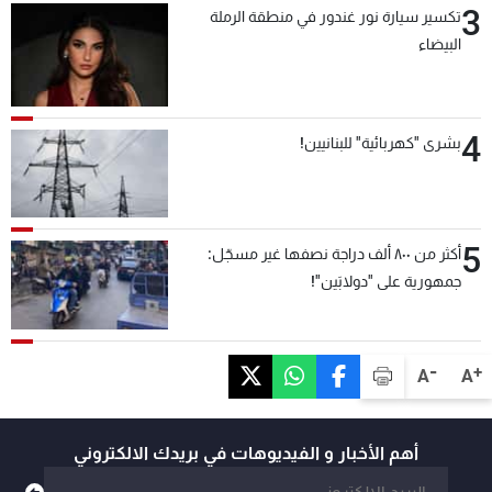
3
تكسير سيارة نور غندور في منطقة الرملة
البيضاء
4
بشرى "كهربائية" للبنانيين!
5
أكثر من ٨٠٠ ألف دراجة نصفها غير مسجّل:
جمهورية على "دولابَين"!
-
+
A
A
أهم الأخبار و الفيديوهات في بريدك الالكتروني