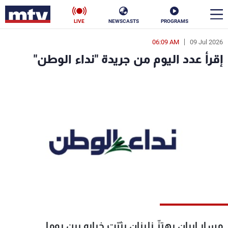
LIVE
NEWSCASTS
PROGRAMS
06:09 AM
09 Jul 2026
en
إقرأ عدد اليوم من جريدة "نداء الوطن"
الأخبار
سياسة
ناس
إقتصاد
فن
منوعات
رياضة
كأس العالم
البرامج
مسار إيران يهتزّ زلبنان يثبّت خياره بين روما
جدول البرامج