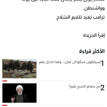
شاهد البرامج
وواشنطن
الترددات
ترامب يُغيد تلقيم السّلاح
عن MTV
وظائف
الإنـتـاج
تواصل معنا
إقرأ الجريدة
لاعلاناتكم
شروط الإسـتخدام
سياسة الخصوصية
الأكثر قراءة
1
إسرائيليّون تسلّلوا الى لبنان... وهذا ما حلّ بهم
2
من يصدّق الشيخ نعيم؟