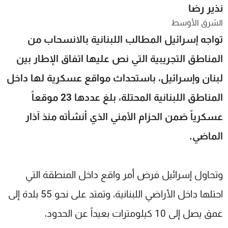
نذير رضا
شاهد البرامج
الشرق الأوسط
الترددات
تواجه إسرائيل المطالب اللبنانية بالانسحاب من
المناطق التجريبية التي نص عليها اتفاق الإطار بين
عن MTV
وظائف
الإنـتـاج
تواصل معنا
لبنان وإسرائيل، باستحداث مواقع عسكرية لها داخل
لاعلاناتكم
شروط الإسـتخدام
سياسة الخصوصية
المناطق اللبنانية المحتلة، بلغ عددها 23 موقعاً
عسكرياً ضمن الحزام الأمني الذي أنشأته منذ آذار
الماضي.
وتحاول إسرائيل فرض أمر واقع داخل المنطقة التي
احتلها داخل الأراضي اللبنانية، وتمتد على نحو 55 بلدة إلى
عمق يصل إلى 10 كيلومترات بعيداً عن الحدود،