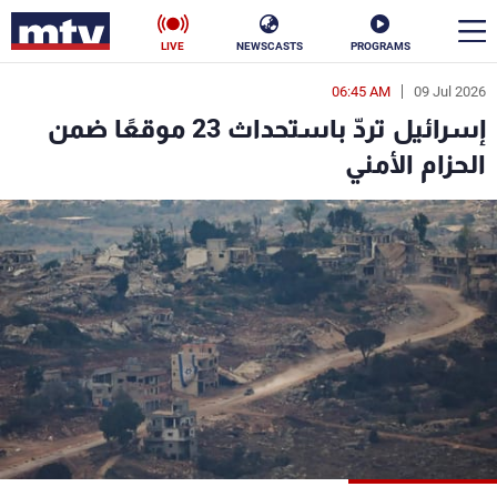
LIVE
NEWSCASTS
PROGRAMS
06:45 AM
09 Jul 2026
en
إسرائيل تردّ باستحداث 23 موقعًا ضمن
الأخبار
الحزام الأمني
سياسة
ناس
إقتصاد
فن
منوعات
رياضة
كأس العالم
البرامج
جدول البرامج