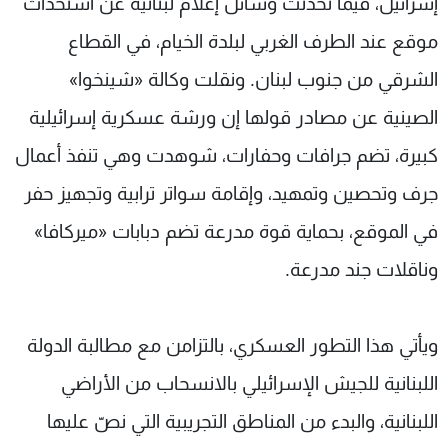
إسرائيل، فيما تحدثت وسائل إعلام لبنانية عن استحداث
موقع عند الطرف الغربي لبلدة الخيام، في القطاع
الشرقي من جنوب لبنان. ونقلت وكالة «شينخوا»
الصينية عن مصادر قولها إن ورشة عسكرية إسرائيلية
كبيرة، تضم جرافات وحفارات، شوهدت وهي تنفذ أعمال
جرف وتحصين وتمهيد، وإقامة سواتر ترابية وتجهيز حفر
في الموقع، بحماية قوة مدرعة تضم دبابات «ميركافا»
وناقلات جند مدرعة.
ويأتي هذا التطور العسكري، بالتزامن مع مطالبة الدولة
اللبنانية للجيش الإسرائيلي بالانسحاب من الأراضي
اللبنانية، والبدء من المناطق التجريبية التي نصّ عليها