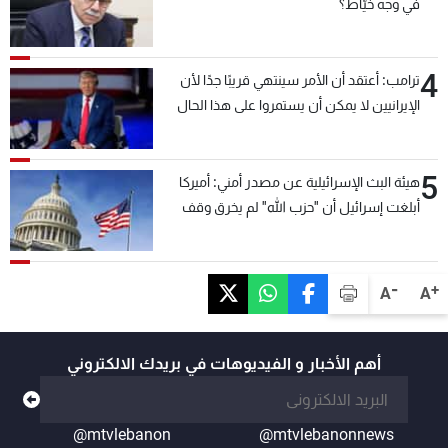
في وجه خيّاط؟
4
ترامب: أعتقد أن الأمر سينتهي قريبًا جدًا لأن
الإيرانيين لا يمكن أن يستمروا على هذا الحال
5
هيئة البث الإسرائيلية عن مصدر أمني: أميركا
أبلغت إسرائيل أن "حزب الله" لم يخرق وقف
إطلاق النار أمس في مجدل زون وطلبت منها
عدم التصعيد خشية أن يؤثر ذلك على مفاوضات
روما
-
+
A
A
أهم الأخبار و الفيديوهات في بريدك الالكتروني
@mtvlebanon
@mtvlebanonnews