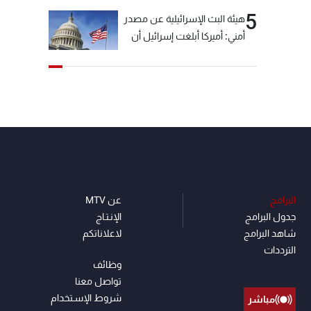
5
هيئة البث الإسرائيلية عن مصدر
أمني: أميركا أبلغت إسرائيل أن
"حزب الله" لم يخرق وقف إطلاق
النار أمس في مجدل زون
وطلبت منها عدم التصعيد
خشية أن يؤثر ذلك على
مفاوضات روما
البرامج
عن MTV
جدول البرامج
الإنـتـاج
شاهد البرامج
لاعلاناتكم
الترددات
وظائف
تواصل معنا
شروط الإسـتخدام
مباشر