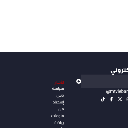
كتروني
الأخبار
سياسة
@mtvleba
ناس
إقتصاد
فن
منوعات
رياضة