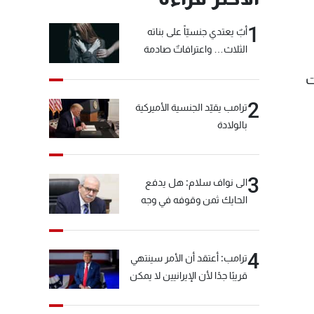
1
أبٌ يعتدي جنسيّاً على بناته
الثلاث… واعترافاتٌ صادمة
ت
2
ترامب يقيّد الجنسية الأميركية
بالولادة
3
الى نواف سلام: هل يدفع
الحايك ثمن وقوفه في وجه
خيّاط؟
4
ترامب: أعتقد أن الأمر سينتهي
قريبًا جدًا لأن الإيرانيين لا يمكن
أن يستمروا على هذا الحال