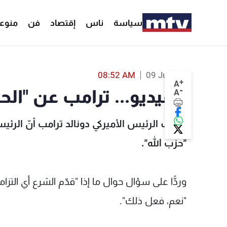
سياسة
ناس
إقتصاد
فن
منوع
بالفيديو... ترامب عن "الحزب": الشرع تعهّد -  Lebanon
08:52 AM
09 Jul 2026
+
A
-
بالفيديو... ترامب عن "ال
A
كشف الرئيس الأميركي دونالد ترامب أنّ الرئي
"حزب الله".
وردًّا على سؤال حوال ما إذا "قدّم الشرع أي الت
"نعم، فعل ذلك".