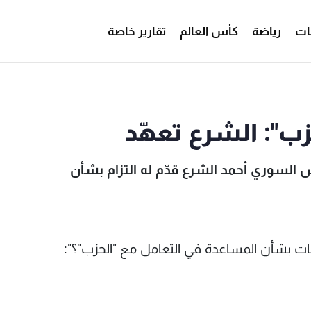
ات
رياضة
كأس العالم
تقارير خاصة
MTV
حزب": الشرع تعهّد
س السوري أحمد الشرع قدّم له التزام بشأن
زامات بشأن المساعدة في التعامل مع "الحزب"؟":