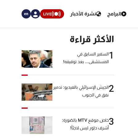
البرامج
نشرة الأخبار
LIVE
en
الأكثر قراءة
1
السفير السابق في
المستشفى... بعد توقيفه!
2
الجيش الإسرائيلي بالفيديو: تدمير
نفق في الجنوب
3
خاص موقع MTV بالصّورة:
أشرف دبّور ليس لاجئاً!