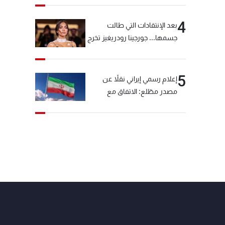
4
بعد الإنتقادات التي طالت
جسمها... جورجينا رودريغيز تخرج
عن صمتها
5
إعلام رسمي إيراني نقلاً عن
مصدر مطّلع: الاتفاق مع
سلطنة عمان بشأن مضيق
هرمز سيتأجل ما دامت أميركا
تهدد إيران