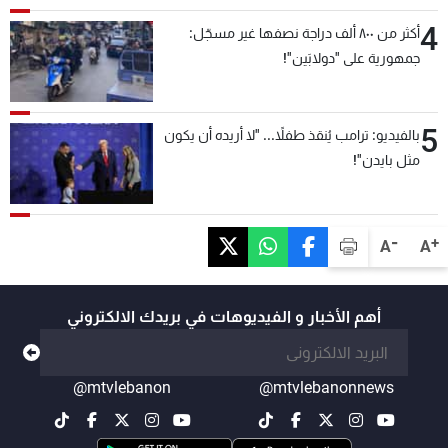
4
أكثر من ٨٠٠ ألف دراجة نصفها غير مسجّل:
جمهورية على "دولابَين"!
5
بالفيديو: ترامب يُنقذ طفلاً... "لا أريده أن يكون
مثل بايدن"!
-
+
A
A
أهم الأخبار و الفيديوهات في بريدك الالكتروني
@mtvlebanon
@mtvlebanonnews