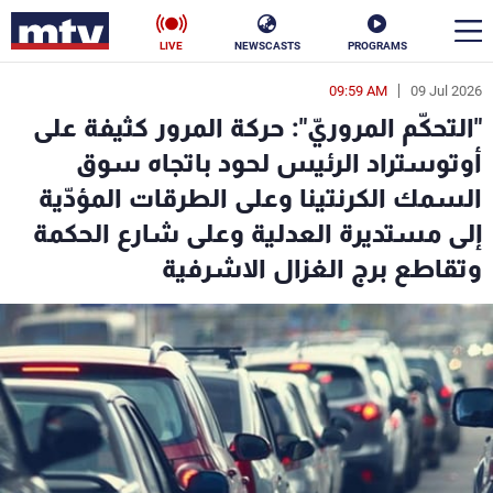
LIVE
NEWSCASTS
PROGRAMS
09:59 AM
09 Jul 2026
en
"التحكّم المروريّ": حركة المرور كثيفة على
الأخبار
أوتوستراد الرئيس لحود باتجاه سوق
السمك الكرنتينا وعلى الطرقات المؤدّية
سياسة
ناس
إلى مستديرة العدلية وعلى شارع الحكمة
إقتصاد
فن
وتقاطع برج الغزال الاشرفية
منوعات
رياضة
كأس العالم
البرامج
جدول البرامج