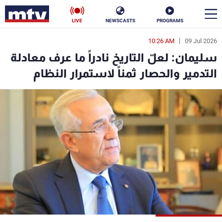
LIVE
NEWSCASTS
PROGRAMS
10:26 AM
09 Jul 2026
en
سليمان: لعلّ التاريخ نادراً ما عرف معادلة
الأخبار
التدمير والحصار ثمناً لاستمرار النظام
سياسة
ناس
إقتصاد
فن
منوعات
رياضة
كأس العالم
البرامج
جدول البرامج