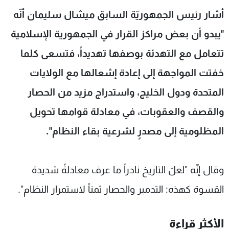
شاهد البرامج
أشار رئيس الجمهوريّة السابق ميشال سليمان أنّه
الترددات
"يبدو أن بعض مراكز القرار في الجمهورية الإسلامية
تتعامل مع التهدئة بوصفها تهديداً، فتسعى كلما
عن MTV
وظائف
الإنـتـاج
تواصل معنا
خفتت المواجهة إلى إعادة إشعالها مع الولايات
لاعلاناتكم
شروط الإسـتخدام
المتحدة ودول الخليج، واستدراج مزيد من الحصار
سياسة الخصوصية
والقصف والعقوبات، في معادلة قوامها تحويل
المظلومية إلى مصدرٍ لشرعية بقاء النظام".
وقال إنّه "لعلّ التاريخ نادراً ما عرف معادلةً شديدة
القسوة كهذه: التدمير والحصار ثمناً لاستمرار النظام".
الأكثر قراءة